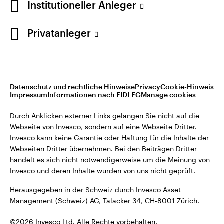
Institutioneller Anleger
Invesco kann keine Garantie oder Haftung für die Inhalte der
Webseiten Dritter übernehmen. Bei den Beiträgen Dritter
handelt es sich nicht notwendigerweise um die Meinung von
Privatanleger
Invesco und deren Inhalte wurden von uns nicht geprüft.
Schweiz
Herausgegeben in der Schweiz durch Invesco Asset
English
Management (Schweiz) AG, Talacker 34, CH-8001 Zürich.
Datenschutz und rechtliche Hinweise
Privacy
Cookie-Hinweis
Weitere Einzelheiten zu den ausstellenden Unternehmen und
Kontaktieren Sie uns
Impressum
Informationen nach FIDLEG
Manage cookies
den Datenschutzbestimmungen der Website finden Sie in
den Allgemeinen Geschäftsbedingungen der Website.
Durch Anklicken externer Links gelangen Sie nicht auf die
Webseite von Invesco, sondern auf eine Webseite Dritter.
Diese Website ist nur für die Nutzung durch Personen mit
Invesco kann keine Garantie oder Haftung für die Inhalte der
Wohnsitz in der Schweiz bestimmt.
Webseiten Dritter übernehmen. Bei den Beiträgen Dritter
handelt es sich nicht notwendigerweise um die Meinung von
Invesco und deren Inhalte wurden von uns nicht geprüft.
©2026 Invesco Ltd. Alle Rechte vorbehalten.
Herausgegeben in der Schweiz durch Invesco Asset
Management (Schweiz) AG, Talacker 34, CH-8001 Zürich.
©2026 Invesco Ltd. Alle Rechte vorbehalten.