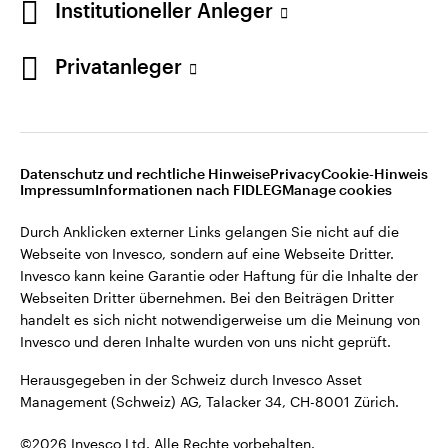
Institutioneller Anleger
Invesco kann keine Garantie oder Haftung für die Inhalte der
Webseiten Dritter übernehmen. Bei den Beiträgen Dritter
handelt es sich nicht notwendigerweise um die Meinung von
Privatanleger
Invesco und deren Inhalte wurden von uns nicht geprüft.
Schweiz
Herausgegeben in der Schweiz durch Invesco Asset
English
Management (Schweiz) AG, Talacker 34, CH-8001 Zürich.
Datenschutz und rechtliche Hinweise
Privacy
Cookie-Hinweis
Weitere Einzelheiten zu den ausstellenden Unternehmen und
Kontaktieren Sie uns
Impressum
Informationen nach FIDLEG
Manage cookies
den Datenschutzbestimmungen der Website finden Sie in
den Allgemeinen Geschäftsbedingungen der Website.
Durch Anklicken externer Links gelangen Sie nicht auf die
Webseite von Invesco, sondern auf eine Webseite Dritter.
Diese Website ist nur für die Nutzung durch Personen mit
Invesco kann keine Garantie oder Haftung für die Inhalte der
Wohnsitz in der Schweiz bestimmt.
Webseiten Dritter übernehmen. Bei den Beiträgen Dritter
handelt es sich nicht notwendigerweise um die Meinung von
Invesco und deren Inhalte wurden von uns nicht geprüft.
©2026 Invesco Ltd. Alle Rechte vorbehalten.
Herausgegeben in der Schweiz durch Invesco Asset
Management (Schweiz) AG, Talacker 34, CH-8001 Zürich.
©2026 Invesco Ltd. Alle Rechte vorbehalten.