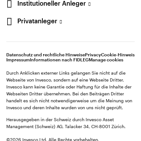
Institutioneller Anleger
Invesco kann keine Garantie oder Haftung für die Inhalte der
Webseiten Dritter übernehmen. Bei den Beiträgen Dritter
handelt es sich nicht notwendigerweise um die Meinung von
Privatanleger
Invesco und deren Inhalte wurden von uns nicht geprüft.
Schweiz
Herausgegeben in der Schweiz durch Invesco Asset
English
Management (Schweiz) AG, Talacker 34, CH-8001 Zürich.
Datenschutz und rechtliche Hinweise
Privacy
Cookie-Hinweis
Weitere Einzelheiten zu den ausstellenden Unternehmen und
Kontaktieren Sie uns
Impressum
Informationen nach FIDLEG
Manage cookies
den Datenschutzbestimmungen der Website finden Sie in
den Allgemeinen Geschäftsbedingungen der Website.
Durch Anklicken externer Links gelangen Sie nicht auf die
Webseite von Invesco, sondern auf eine Webseite Dritter.
Diese Website ist nur für die Nutzung durch Personen mit
Invesco kann keine Garantie oder Haftung für die Inhalte der
Wohnsitz in der Schweiz bestimmt.
Webseiten Dritter übernehmen. Bei den Beiträgen Dritter
handelt es sich nicht notwendigerweise um die Meinung von
Invesco und deren Inhalte wurden von uns nicht geprüft.
©2026 Invesco Ltd. Alle Rechte vorbehalten.
Herausgegeben in der Schweiz durch Invesco Asset
Management (Schweiz) AG, Talacker 34, CH-8001 Zürich.
©2026 Invesco Ltd. Alle Rechte vorbehalten.