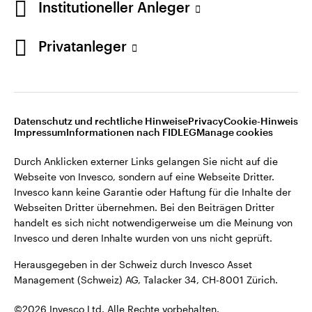
Institutioneller Anleger
Invesco kann keine Garantie oder Haftung für die Inhalte der
Webseiten Dritter übernehmen. Bei den Beiträgen Dritter
handelt es sich nicht notwendigerweise um die Meinung von
Privatanleger
Invesco und deren Inhalte wurden von uns nicht geprüft.
Schweiz
Herausgegeben in der Schweiz durch Invesco Asset
English
Management (Schweiz) AG, Talacker 34, CH-8001 Zürich.
Datenschutz und rechtliche Hinweise
Privacy
Cookie-Hinweis
Weitere Einzelheiten zu den ausstellenden Unternehmen und
Kontaktieren Sie uns
Impressum
Informationen nach FIDLEG
Manage cookies
den Datenschutzbestimmungen der Website finden Sie in
den Allgemeinen Geschäftsbedingungen der Website.
Durch Anklicken externer Links gelangen Sie nicht auf die
Webseite von Invesco, sondern auf eine Webseite Dritter.
Diese Website ist nur für die Nutzung durch Personen mit
Invesco kann keine Garantie oder Haftung für die Inhalte der
Wohnsitz in der Schweiz bestimmt.
Webseiten Dritter übernehmen. Bei den Beiträgen Dritter
handelt es sich nicht notwendigerweise um die Meinung von
Invesco und deren Inhalte wurden von uns nicht geprüft.
©2026 Invesco Ltd. Alle Rechte vorbehalten.
Herausgegeben in der Schweiz durch Invesco Asset
Management (Schweiz) AG, Talacker 34, CH-8001 Zürich.
©2026 Invesco Ltd. Alle Rechte vorbehalten.