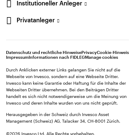
Institutioneller Anleger
Invesco kann keine Garantie oder Haftung für die Inhalte der
Webseiten Dritter übernehmen. Bei den Beiträgen Dritter
handelt es sich nicht notwendigerweise um die Meinung von
Privatanleger
Invesco und deren Inhalte wurden von uns nicht geprüft.
Schweiz
Herausgegeben in der Schweiz durch Invesco Asset
English
Management (Schweiz) AG, Talacker 34, CH-8001 Zürich.
Datenschutz und rechtliche Hinweise
Privacy
Cookie-Hinweis
Weitere Einzelheiten zu den ausstellenden Unternehmen und
Kontaktieren Sie uns
Impressum
Informationen nach FIDLEG
Manage cookies
den Datenschutzbestimmungen der Website finden Sie in
den Allgemeinen Geschäftsbedingungen der Website.
Durch Anklicken externer Links gelangen Sie nicht auf die
Webseite von Invesco, sondern auf eine Webseite Dritter.
Diese Website ist nur für die Nutzung durch Personen mit
Invesco kann keine Garantie oder Haftung für die Inhalte der
Wohnsitz in der Schweiz bestimmt.
Webseiten Dritter übernehmen. Bei den Beiträgen Dritter
handelt es sich nicht notwendigerweise um die Meinung von
Invesco und deren Inhalte wurden von uns nicht geprüft.
©2026 Invesco Ltd. Alle Rechte vorbehalten.
Herausgegeben in der Schweiz durch Invesco Asset
Management (Schweiz) AG, Talacker 34, CH-8001 Zürich.
©2026 Invesco Ltd. Alle Rechte vorbehalten.