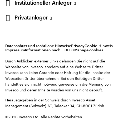
Institutioneller Anleger
Invesco kann keine Garantie oder Haftung für die Inhalte der
Webseiten Dritter übernehmen. Bei den Beiträgen Dritter
handelt es sich nicht notwendigerweise um die Meinung von
Privatanleger
Invesco und deren Inhalte wurden von uns nicht geprüft.
Schweiz
Herausgegeben in der Schweiz durch Invesco Asset
English
Management (Schweiz) AG, Talacker 34, CH-8001 Zürich.
Datenschutz und rechtliche Hinweise
Privacy
Cookie-Hinweis
Weitere Einzelheiten zu den ausstellenden Unternehmen und
Kontaktieren Sie uns
Impressum
Informationen nach FIDLEG
Manage cookies
den Datenschutzbestimmungen der Website finden Sie in
den Allgemeinen Geschäftsbedingungen der Website.
Durch Anklicken externer Links gelangen Sie nicht auf die
Webseite von Invesco, sondern auf eine Webseite Dritter.
Diese Website ist nur für die Nutzung durch Personen mit
Invesco kann keine Garantie oder Haftung für die Inhalte der
Wohnsitz in der Schweiz bestimmt.
Webseiten Dritter übernehmen. Bei den Beiträgen Dritter
handelt es sich nicht notwendigerweise um die Meinung von
Invesco und deren Inhalte wurden von uns nicht geprüft.
©2026 Invesco Ltd. Alle Rechte vorbehalten.
Herausgegeben in der Schweiz durch Invesco Asset
Management (Schweiz) AG, Talacker 34, CH-8001 Zürich.
©2026 Invesco Ltd. Alle Rechte vorbehalten.