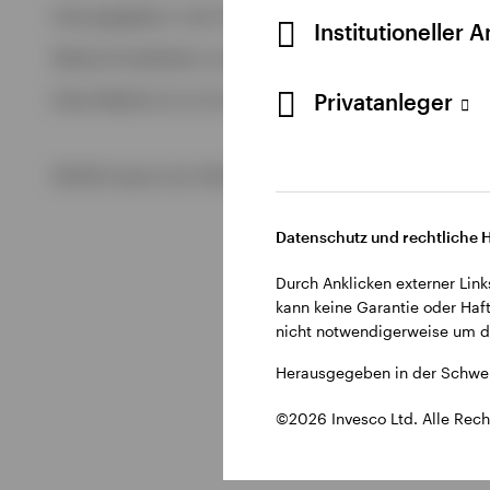
Alle anzeigen
Herausgegeben in der Schweiz durch Invesco Asset Managem
Institutioneller 
Alle anzeigen
Weitere Einzelheiten zu den ausstellenden Unternehmen un
Privatanleger
Diese Website ist nur für die Nutzung durch Personen mit W
©2026 Invesco Ltd. Alle Rechte vorbehalten.
Datenschutz und rechtliche 
Durch Anklicken externer Link
kann keine Garantie oder Haft
nicht notwendigerweise um di
Herausgegeben in der Schwei
©2026 Invesco Ltd. Alle Rech