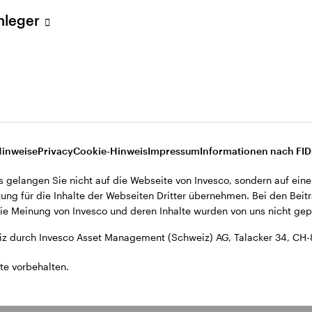
ent (Schweiz) AG, Talacker 34, CH-8001 Zürich.
Anleger
d den Datenschutzbestimmungen der Website finden Sie in den All
ohnsitz in der Schweiz bestimmt.
Hinweise
Privacy
Cookie-Hinweis
Impressum
Informationen nach FI
s gelangen Sie nicht auf die Webseite von Invesco, sondern auf eine
ung für die Inhalte der Webseiten Dritter übernehmen. Bei den Beitr
e Meinung von Invesco und deren Inhalte wurden von uns nicht gepr
z durch Invesco Asset Management (Schweiz) AG, Talacker 34, CH-
te vorbehalten.