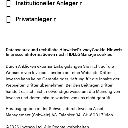
Institutioneller Anleger
Invesco kann keine Garantie oder Haftung für die Inhalte der
Webseiten Dritter übernehmen. Bei den Beiträgen Dritter
handelt es sich nicht notwendigerweise um die Meinung von
Privatanleger
Invesco und deren Inhalte wurden von uns nicht geprüft.
Schweiz
Herausgegeben in der Schweiz durch Invesco Asset
English
Management (Schweiz) AG, Talacker 34, CH-8001 Zürich.
Datenschutz und rechtliche Hinweise
Privacy
Cookie-Hinweis
Weitere Einzelheiten zu den ausstellenden Unternehmen und
Kontaktieren Sie uns
Impressum
Informationen nach FIDLEG
Manage cookies
den Datenschutzbestimmungen der Website finden Sie in
den Allgemeinen Geschäftsbedingungen der Website.
Durch Anklicken externer Links gelangen Sie nicht auf die
Webseite von Invesco, sondern auf eine Webseite Dritter.
Diese Website ist nur für die Nutzung durch Personen mit
Invesco kann keine Garantie oder Haftung für die Inhalte der
Wohnsitz in der Schweiz bestimmt.
Webseiten Dritter übernehmen. Bei den Beiträgen Dritter
handelt es sich nicht notwendigerweise um die Meinung von
Invesco und deren Inhalte wurden von uns nicht geprüft.
©2026 Invesco Ltd. Alle Rechte vorbehalten.
Herausgegeben in der Schweiz durch Invesco Asset
Management (Schweiz) AG, Talacker 34, CH-8001 Zürich.
©2026 Invesco Ltd. Alle Rechte vorbehalten.