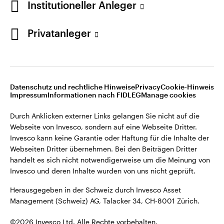
Institutioneller Anleger
Invesco kann keine Garantie oder Haftung für die Inhalte der
Webseiten Dritter übernehmen. Bei den Beiträgen Dritter
handelt es sich nicht notwendigerweise um die Meinung von
Privatanleger
Invesco und deren Inhalte wurden von uns nicht geprüft.
Schweiz
Herausgegeben in der Schweiz durch Invesco Asset
English
Management (Schweiz) AG, Talacker 34, CH-8001 Zürich.
Datenschutz und rechtliche Hinweise
Privacy
Cookie-Hinweis
Weitere Einzelheiten zu den ausstellenden Unternehmen und
Kontaktieren Sie uns
Impressum
Informationen nach FIDLEG
Manage cookies
den Datenschutzbestimmungen der Website finden Sie in
den Allgemeinen Geschäftsbedingungen der Website.
Durch Anklicken externer Links gelangen Sie nicht auf die
Webseite von Invesco, sondern auf eine Webseite Dritter.
Diese Website ist nur für die Nutzung durch Personen mit
Invesco kann keine Garantie oder Haftung für die Inhalte der
Wohnsitz in der Schweiz bestimmt.
Webseiten Dritter übernehmen. Bei den Beiträgen Dritter
handelt es sich nicht notwendigerweise um die Meinung von
Invesco und deren Inhalte wurden von uns nicht geprüft.
©2026 Invesco Ltd. Alle Rechte vorbehalten.
Herausgegeben in der Schweiz durch Invesco Asset
Management (Schweiz) AG, Talacker 34, CH-8001 Zürich.
©2026 Invesco Ltd. Alle Rechte vorbehalten.