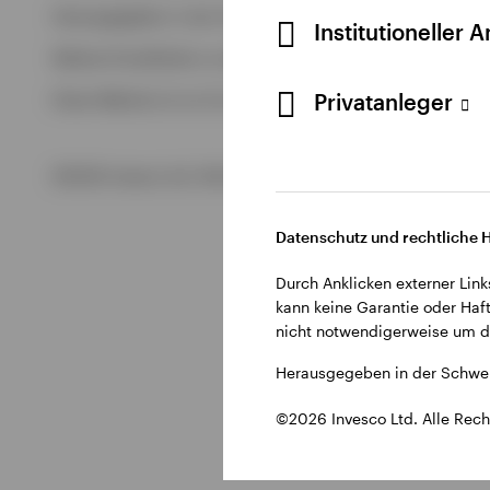
Alle anzeigen
Herausgegeben in der Schweiz durch Invesco Asset Managem
Institutioneller 
Alle anzeigen
Weitere Einzelheiten zu den ausstellenden Unternehmen un
Privatanleger
Diese Website ist nur für die Nutzung durch Personen mit W
©2026 Invesco Ltd. Alle Rechte vorbehalten.
Datenschutz und rechtliche 
Durch Anklicken externer Link
kann keine Garantie oder Haft
nicht notwendigerweise um di
Herausgegeben in der Schwei
©2026 Invesco Ltd. Alle Rech