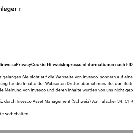
ent (Schweiz) AG, Talacker 34, CH-8001 Zürich.
Anleger
d den Datenschutzbestimmungen der Website finden Sie in den All
ohnsitz in der Schweiz bestimmt.
Hinweise
Privacy
Cookie-Hinweis
Impressum
Informationen nach FI
s gelangen Sie nicht auf die Webseite von Invesco, sondern auf eine
ung für die Inhalte der Webseiten Dritter übernehmen. Bei den Beitr
e Meinung von Invesco und deren Inhalte wurden von uns nicht gepr
z durch Invesco Asset Management (Schweiz) AG, Talacker 34, CH-
te vorbehalten.