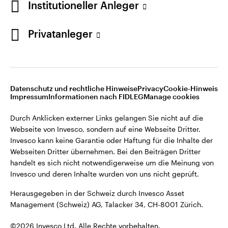
Institutioneller Anleger
Invesco kann keine Garantie oder Haftung für die Inhalte der
Webseiten Dritter übernehmen. Bei den Beiträgen Dritter
handelt es sich nicht notwendigerweise um die Meinung von
Privatanleger
Invesco und deren Inhalte wurden von uns nicht geprüft.
Schweiz
Herausgegeben in der Schweiz durch Invesco Asset
English
Management (Schweiz) AG, Talacker 34, CH-8001 Zürich.
Datenschutz und rechtliche Hinweise
Privacy
Cookie-Hinweis
Weitere Einzelheiten zu den ausstellenden Unternehmen und
Kontaktieren Sie uns
Impressum
Informationen nach FIDLEG
Manage cookies
den Datenschutzbestimmungen der Website finden Sie in
den Allgemeinen Geschäftsbedingungen der Website.
Durch Anklicken externer Links gelangen Sie nicht auf die
Webseite von Invesco, sondern auf eine Webseite Dritter.
Diese Website ist nur für die Nutzung durch Personen mit
Invesco kann keine Garantie oder Haftung für die Inhalte der
Wohnsitz in der Schweiz bestimmt.
Webseiten Dritter übernehmen. Bei den Beiträgen Dritter
handelt es sich nicht notwendigerweise um die Meinung von
Invesco und deren Inhalte wurden von uns nicht geprüft.
©2026 Invesco Ltd. Alle Rechte vorbehalten.
Herausgegeben in der Schweiz durch Invesco Asset
Management (Schweiz) AG, Talacker 34, CH-8001 Zürich.
©2026 Invesco Ltd. Alle Rechte vorbehalten.