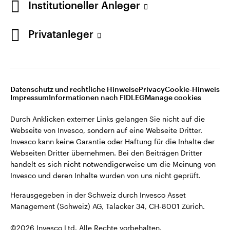
Institutioneller Anleger
Invesco kann keine Garantie oder Haftung für die Inhalte der
Webseiten Dritter übernehmen. Bei den Beiträgen Dritter
handelt es sich nicht notwendigerweise um die Meinung von
Privatanleger
Invesco und deren Inhalte wurden von uns nicht geprüft.
Schweiz
Herausgegeben in der Schweiz durch Invesco Asset
English
Management (Schweiz) AG, Talacker 34, CH-8001 Zürich.
Datenschutz und rechtliche Hinweise
Privacy
Cookie-Hinweis
Weitere Einzelheiten zu den ausstellenden Unternehmen und
Kontaktieren Sie uns
Impressum
Informationen nach FIDLEG
Manage cookies
den Datenschutzbestimmungen der Website finden Sie in
den Allgemeinen Geschäftsbedingungen der Website.
Durch Anklicken externer Links gelangen Sie nicht auf die
Webseite von Invesco, sondern auf eine Webseite Dritter.
Diese Website ist nur für die Nutzung durch Personen mit
Invesco kann keine Garantie oder Haftung für die Inhalte der
Wohnsitz in der Schweiz bestimmt.
Webseiten Dritter übernehmen. Bei den Beiträgen Dritter
handelt es sich nicht notwendigerweise um die Meinung von
Invesco und deren Inhalte wurden von uns nicht geprüft.
©2026 Invesco Ltd. Alle Rechte vorbehalten.
Herausgegeben in der Schweiz durch Invesco Asset
Management (Schweiz) AG, Talacker 34, CH-8001 Zürich.
©2026 Invesco Ltd. Alle Rechte vorbehalten.