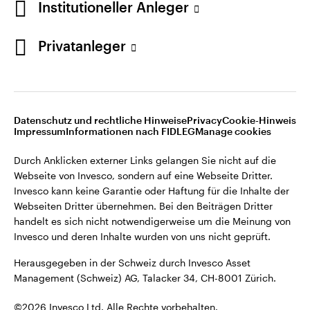
Institutioneller Anleger
Invesco kann keine Garantie oder Haftung für die Inhalte der
Webseiten Dritter übernehmen. Bei den Beiträgen Dritter
handelt es sich nicht notwendigerweise um die Meinung von
Privatanleger
Invesco und deren Inhalte wurden von uns nicht geprüft.
Schweiz
Herausgegeben in der Schweiz durch Invesco Asset
English
Management (Schweiz) AG, Talacker 34, CH-8001 Zürich.
Datenschutz und rechtliche Hinweise
Privacy
Cookie-Hinweis
Weitere Einzelheiten zu den ausstellenden Unternehmen und
Kontaktieren Sie uns
Impressum
Informationen nach FIDLEG
Manage cookies
den Datenschutzbestimmungen der Website finden Sie in
den Allgemeinen Geschäftsbedingungen der Website.
Durch Anklicken externer Links gelangen Sie nicht auf die
Webseite von Invesco, sondern auf eine Webseite Dritter.
Diese Website ist nur für die Nutzung durch Personen mit
Invesco kann keine Garantie oder Haftung für die Inhalte der
Wohnsitz in der Schweiz bestimmt.
Webseiten Dritter übernehmen. Bei den Beiträgen Dritter
handelt es sich nicht notwendigerweise um die Meinung von
Invesco und deren Inhalte wurden von uns nicht geprüft.
©2026 Invesco Ltd. Alle Rechte vorbehalten.
Herausgegeben in der Schweiz durch Invesco Asset
Management (Schweiz) AG, Talacker 34, CH-8001 Zürich.
©2026 Invesco Ltd. Alle Rechte vorbehalten.