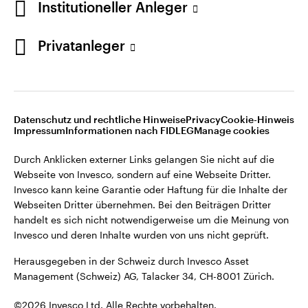
Institutioneller Anleger
Invesco kann keine Garantie oder Haftung für die Inhalte der
Webseiten Dritter übernehmen. Bei den Beiträgen Dritter
handelt es sich nicht notwendigerweise um die Meinung von
Privatanleger
Invesco und deren Inhalte wurden von uns nicht geprüft.
Schweiz
Herausgegeben in der Schweiz durch Invesco Asset
English
Management (Schweiz) AG, Talacker 34, CH-8001 Zürich.
Datenschutz und rechtliche Hinweise
Privacy
Cookie-Hinweis
Weitere Einzelheiten zu den ausstellenden Unternehmen und
Kontaktieren Sie uns
Impressum
Informationen nach FIDLEG
Manage cookies
den Datenschutzbestimmungen der Website finden Sie in
den Allgemeinen Geschäftsbedingungen der Website.
Durch Anklicken externer Links gelangen Sie nicht auf die
Webseite von Invesco, sondern auf eine Webseite Dritter.
Diese Website ist nur für die Nutzung durch Personen mit
Invesco kann keine Garantie oder Haftung für die Inhalte der
Wohnsitz in der Schweiz bestimmt.
Webseiten Dritter übernehmen. Bei den Beiträgen Dritter
handelt es sich nicht notwendigerweise um die Meinung von
Invesco und deren Inhalte wurden von uns nicht geprüft.
©2026 Invesco Ltd. Alle Rechte vorbehalten.
Herausgegeben in der Schweiz durch Invesco Asset
Management (Schweiz) AG, Talacker 34, CH-8001 Zürich.
©2026 Invesco Ltd. Alle Rechte vorbehalten.