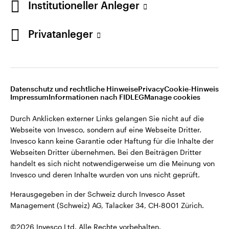
Institutioneller Anleger
Invesco kann keine Garantie oder Haftung für die Inhalte der
Webseiten Dritter übernehmen. Bei den Beiträgen Dritter
handelt es sich nicht notwendigerweise um die Meinung von
Privatanleger
Invesco und deren Inhalte wurden von uns nicht geprüft.
Schweiz
Herausgegeben in der Schweiz durch Invesco Asset
English
Management (Schweiz) AG, Talacker 34, CH-8001 Zürich.
Datenschutz und rechtliche Hinweise
Privacy
Cookie-Hinweis
Weitere Einzelheiten zu den ausstellenden Unternehmen und
Kontaktieren Sie uns
Impressum
Informationen nach FIDLEG
Manage cookies
den Datenschutzbestimmungen der Website finden Sie in
den Allgemeinen Geschäftsbedingungen der Website.
Durch Anklicken externer Links gelangen Sie nicht auf die
Webseite von Invesco, sondern auf eine Webseite Dritter.
Diese Website ist nur für die Nutzung durch Personen mit
Invesco kann keine Garantie oder Haftung für die Inhalte der
Wohnsitz in der Schweiz bestimmt.
Webseiten Dritter übernehmen. Bei den Beiträgen Dritter
handelt es sich nicht notwendigerweise um die Meinung von
Invesco und deren Inhalte wurden von uns nicht geprüft.
©2026 Invesco Ltd. Alle Rechte vorbehalten.
Herausgegeben in der Schweiz durch Invesco Asset
Management (Schweiz) AG, Talacker 34, CH-8001 Zürich.
©2026 Invesco Ltd. Alle Rechte vorbehalten.