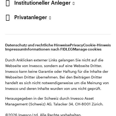
Institutioneller Anleger
Invesco kann keine Garantie oder Haftung für die Inhalte der
Webseiten Dritter übernehmen. Bei den Beiträgen Dritter
handelt es sich nicht notwendigerweise um die Meinung von
Privatanleger
Invesco und deren Inhalte wurden von uns nicht geprüft.
Schweiz
Herausgegeben in der Schweiz durch Invesco Asset
English
Management (Schweiz) AG, Talacker 34, CH-8001 Zürich.
Datenschutz und rechtliche Hinweise
Privacy
Cookie-Hinweis
Weitere Einzelheiten zu den ausstellenden Unternehmen und
Kontaktieren Sie uns
Impressum
Informationen nach FIDLEG
Manage cookies
den Datenschutzbestimmungen der Website finden Sie in
den Allgemeinen Geschäftsbedingungen der Website.
Durch Anklicken externer Links gelangen Sie nicht auf die
Webseite von Invesco, sondern auf eine Webseite Dritter.
Diese Website ist nur für die Nutzung durch Personen mit
Invesco kann keine Garantie oder Haftung für die Inhalte der
Wohnsitz in der Schweiz bestimmt.
Webseiten Dritter übernehmen. Bei den Beiträgen Dritter
handelt es sich nicht notwendigerweise um die Meinung von
Invesco und deren Inhalte wurden von uns nicht geprüft.
©2026 Invesco Ltd. Alle Rechte vorbehalten.
Herausgegeben in der Schweiz durch Invesco Asset
Management (Schweiz) AG, Talacker 34, CH-8001 Zürich.
©2026 Invesco Ltd. Alle Rechte vorbehalten.