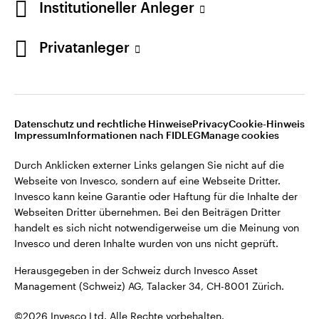
Institutioneller Anleger
Invesco kann keine Garantie oder Haftung für die Inhalte der
Webseiten Dritter übernehmen. Bei den Beiträgen Dritter
handelt es sich nicht notwendigerweise um die Meinung von
Privatanleger
Invesco und deren Inhalte wurden von uns nicht geprüft.
Schweiz
Herausgegeben in der Schweiz durch Invesco Asset
English
Management (Schweiz) AG, Talacker 34, CH-8001 Zürich.
Datenschutz und rechtliche Hinweise
Privacy
Cookie-Hinweis
Weitere Einzelheiten zu den ausstellenden Unternehmen und
Kontaktieren Sie uns
Impressum
Informationen nach FIDLEG
Manage cookies
den Datenschutzbestimmungen der Website finden Sie in
den Allgemeinen Geschäftsbedingungen der Website.
Durch Anklicken externer Links gelangen Sie nicht auf die
Webseite von Invesco, sondern auf eine Webseite Dritter.
Diese Website ist nur für die Nutzung durch Personen mit
Invesco kann keine Garantie oder Haftung für die Inhalte der
Wohnsitz in der Schweiz bestimmt.
Webseiten Dritter übernehmen. Bei den Beiträgen Dritter
handelt es sich nicht notwendigerweise um die Meinung von
Invesco und deren Inhalte wurden von uns nicht geprüft.
©2026 Invesco Ltd. Alle Rechte vorbehalten.
Herausgegeben in der Schweiz durch Invesco Asset
Management (Schweiz) AG, Talacker 34, CH-8001 Zürich.
©2026 Invesco Ltd. Alle Rechte vorbehalten.