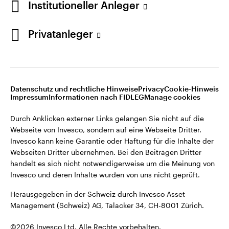
Institutioneller Anleger
Invesco kann keine Garantie oder Haftung für die Inhalte der
Webseiten Dritter übernehmen. Bei den Beiträgen Dritter
handelt es sich nicht notwendigerweise um die Meinung von
Privatanleger
Invesco und deren Inhalte wurden von uns nicht geprüft.
Schweiz
Herausgegeben in der Schweiz durch Invesco Asset
English
Management (Schweiz) AG, Talacker 34, CH-8001 Zürich.
Datenschutz und rechtliche Hinweise
Privacy
Cookie-Hinweis
Weitere Einzelheiten zu den ausstellenden Unternehmen und
Kontaktieren Sie uns
Impressum
Informationen nach FIDLEG
Manage cookies
den Datenschutzbestimmungen der Website finden Sie in
den Allgemeinen Geschäftsbedingungen der Website.
Durch Anklicken externer Links gelangen Sie nicht auf die
Webseite von Invesco, sondern auf eine Webseite Dritter.
Diese Website ist nur für die Nutzung durch Personen mit
Invesco kann keine Garantie oder Haftung für die Inhalte der
Wohnsitz in der Schweiz bestimmt.
Webseiten Dritter übernehmen. Bei den Beiträgen Dritter
handelt es sich nicht notwendigerweise um die Meinung von
Invesco und deren Inhalte wurden von uns nicht geprüft.
©2026 Invesco Ltd. Alle Rechte vorbehalten.
Herausgegeben in der Schweiz durch Invesco Asset
Management (Schweiz) AG, Talacker 34, CH-8001 Zürich.
©2026 Invesco Ltd. Alle Rechte vorbehalten.