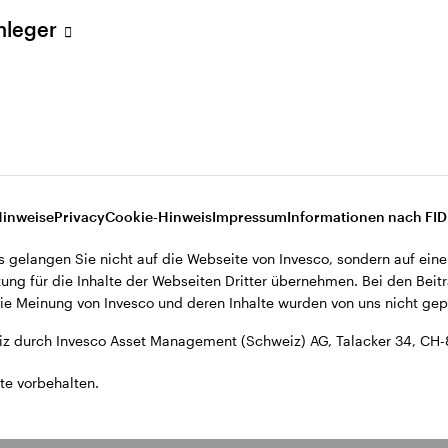
ent (Schweiz) AG, Talacker 34, CH-8001 Zürich.
Anleger
d den Datenschutzbestimmungen der Website finden Sie in den All
ohnsitz in der Schweiz bestimmt.
Hinweise
Privacy
Cookie-Hinweis
Impressum
Informationen nach FI
s gelangen Sie nicht auf die Webseite von Invesco, sondern auf eine
ung für die Inhalte der Webseiten Dritter übernehmen. Bei den Beitr
e Meinung von Invesco und deren Inhalte wurden von uns nicht gepr
z durch Invesco Asset Management (Schweiz) AG, Talacker 34, CH-
te vorbehalten.