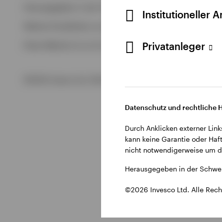
Alle anzeigen
Herausgegeben in der Schweiz durch Invesco Asset Managem
Institutioneller 
Alle anzeigen
Weitere Einzelheiten zu den ausstellenden Unternehmen un
Privatanleger
Diese Website ist nur für die Nutzung durch Personen mit W
©2026 Invesco Ltd. Alle Rechte vorbehalten.
Datenschutz und rechtliche 
Durch Anklicken externer Link
kann keine Garantie oder Haft
nicht notwendigerweise um di
Herausgegeben in der Schwei
©2026 Invesco Ltd. Alle Rech