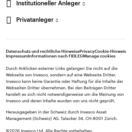
Institutioneller Anleger
Invesco kann keine Garantie oder Haftung für die Inhalte der
Webseiten Dritter übernehmen. Bei den Beiträgen Dritter
handelt es sich nicht notwendigerweise um die Meinung von
Privatanleger
Invesco und deren Inhalte wurden von uns nicht geprüft.
Schweiz
Herausgegeben in der Schweiz durch Invesco Asset
English
Management (Schweiz) AG, Talacker 34, CH-8001 Zürich.
Datenschutz und rechtliche Hinweise
Privacy
Cookie-Hinweis
Weitere Einzelheiten zu den ausstellenden Unternehmen und
Kontaktieren Sie uns
Impressum
Informationen nach FIDLEG
Manage cookies
den Datenschutzbestimmungen der Website finden Sie in
den Allgemeinen Geschäftsbedingungen der Website.
Durch Anklicken externer Links gelangen Sie nicht auf die
Webseite von Invesco, sondern auf eine Webseite Dritter.
Diese Website ist nur für die Nutzung durch Personen mit
Invesco kann keine Garantie oder Haftung für die Inhalte der
Wohnsitz in der Schweiz bestimmt.
Webseiten Dritter übernehmen. Bei den Beiträgen Dritter
handelt es sich nicht notwendigerweise um die Meinung von
Invesco und deren Inhalte wurden von uns nicht geprüft.
©2026 Invesco Ltd. Alle Rechte vorbehalten.
Herausgegeben in der Schweiz durch Invesco Asset
Management (Schweiz) AG, Talacker 34, CH-8001 Zürich.
©2026 Invesco Ltd. Alle Rechte vorbehalten.