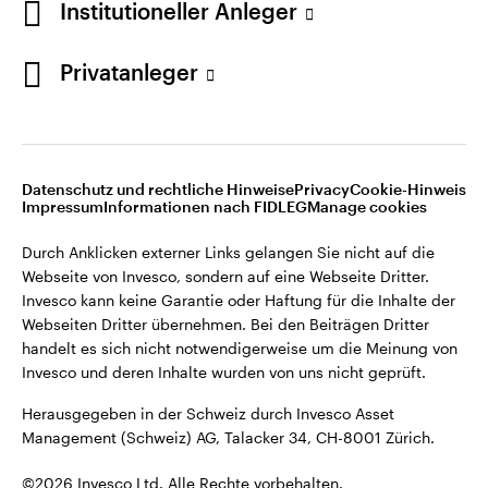
Institutioneller Anleger
Invesco kann keine Garantie oder Haftung für die Inhalte der
Webseiten Dritter übernehmen. Bei den Beiträgen Dritter
handelt es sich nicht notwendigerweise um die Meinung von
Privatanleger
Invesco und deren Inhalte wurden von uns nicht geprüft.
Schweiz
Herausgegeben in der Schweiz durch Invesco Asset
English
Management (Schweiz) AG, Talacker 34, CH-8001 Zürich.
Datenschutz und rechtliche Hinweise
Privacy
Cookie-Hinweis
Weitere Einzelheiten zu den ausstellenden Unternehmen und
Kontaktieren Sie uns
Impressum
Informationen nach FIDLEG
Manage cookies
den Datenschutzbestimmungen der Website finden Sie in
den Allgemeinen Geschäftsbedingungen der Website.
Durch Anklicken externer Links gelangen Sie nicht auf die
Webseite von Invesco, sondern auf eine Webseite Dritter.
Diese Website ist nur für die Nutzung durch Personen mit
Invesco kann keine Garantie oder Haftung für die Inhalte der
Wohnsitz in der Schweiz bestimmt.
Webseiten Dritter übernehmen. Bei den Beiträgen Dritter
handelt es sich nicht notwendigerweise um die Meinung von
Invesco und deren Inhalte wurden von uns nicht geprüft.
©2026 Invesco Ltd. Alle Rechte vorbehalten.
Herausgegeben in der Schweiz durch Invesco Asset
Management (Schweiz) AG, Talacker 34, CH-8001 Zürich.
©2026 Invesco Ltd. Alle Rechte vorbehalten.