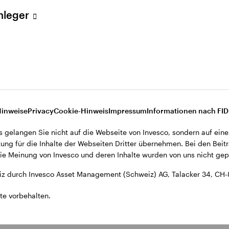
ent (Schweiz) AG, Talacker 34, CH-8001 Zürich.
Anleger
d den Datenschutzbestimmungen der Website finden Sie in den All
ohnsitz in der Schweiz bestimmt.
Hinweise
Privacy
Cookie-Hinweis
Impressum
Informationen nach FI
s gelangen Sie nicht auf die Webseite von Invesco, sondern auf eine
ung für die Inhalte der Webseiten Dritter übernehmen. Bei den Beitr
e Meinung von Invesco und deren Inhalte wurden von uns nicht gepr
z durch Invesco Asset Management (Schweiz) AG, Talacker 34, CH-
te vorbehalten.