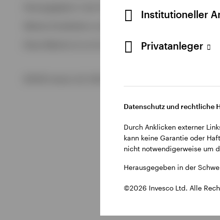
Alle anzeigen
Herausgegeben in der Schweiz durch Invesco Asset Managem
Institutioneller 
Alle anzeigen
Weitere Einzelheiten zu den ausstellenden Unternehmen un
Privatanleger
Diese Website ist nur für die Nutzung durch Personen mit W
©2026 Invesco Ltd. Alle Rechte vorbehalten.
Datenschutz und rechtliche 
Durch Anklicken externer Link
kann keine Garantie oder Haft
nicht notwendigerweise um di
Herausgegeben in der Schwei
©2026 Invesco Ltd. Alle Rech