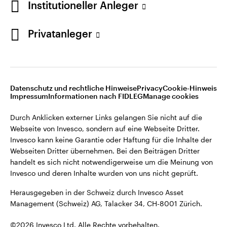
Institutioneller Anleger
Invesco kann keine Garantie oder Haftung für die Inhalte der
Webseiten Dritter übernehmen. Bei den Beiträgen Dritter
handelt es sich nicht notwendigerweise um die Meinung von
Privatanleger
Invesco und deren Inhalte wurden von uns nicht geprüft.
Schweiz
Herausgegeben in der Schweiz durch Invesco Asset
English
Management (Schweiz) AG, Talacker 34, CH-8001 Zürich.
Datenschutz und rechtliche Hinweise
Privacy
Cookie-Hinweis
Weitere Einzelheiten zu den ausstellenden Unternehmen und
Kontaktieren Sie uns
Impressum
Informationen nach FIDLEG
Manage cookies
den Datenschutzbestimmungen der Website finden Sie in
den Allgemeinen Geschäftsbedingungen der Website.
Durch Anklicken externer Links gelangen Sie nicht auf die
Webseite von Invesco, sondern auf eine Webseite Dritter.
Diese Website ist nur für die Nutzung durch Personen mit
Invesco kann keine Garantie oder Haftung für die Inhalte der
Wohnsitz in der Schweiz bestimmt.
Webseiten Dritter übernehmen. Bei den Beiträgen Dritter
handelt es sich nicht notwendigerweise um die Meinung von
Invesco und deren Inhalte wurden von uns nicht geprüft.
©2026 Invesco Ltd. Alle Rechte vorbehalten.
Herausgegeben in der Schweiz durch Invesco Asset
Management (Schweiz) AG, Talacker 34, CH-8001 Zürich.
©2026 Invesco Ltd. Alle Rechte vorbehalten.