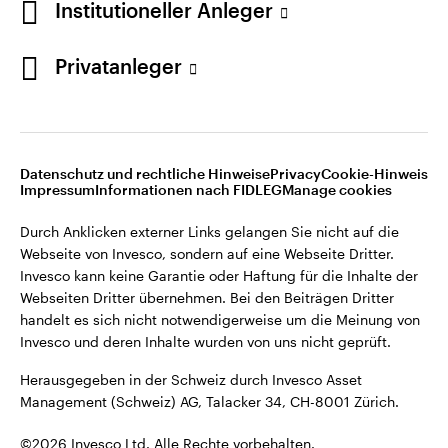
Institutioneller Anleger
Invesco kann keine Garantie oder Haftung für die Inhalte der
Webseiten Dritter übernehmen. Bei den Beiträgen Dritter
handelt es sich nicht notwendigerweise um die Meinung von
Privatanleger
Invesco und deren Inhalte wurden von uns nicht geprüft.
Schweiz
Herausgegeben in der Schweiz durch Invesco Asset
English
Management (Schweiz) AG, Talacker 34, CH-8001 Zürich.
Datenschutz und rechtliche Hinweise
Privacy
Cookie-Hinweis
Weitere Einzelheiten zu den ausstellenden Unternehmen und
Kontaktieren Sie uns
Impressum
Informationen nach FIDLEG
Manage cookies
den Datenschutzbestimmungen der Website finden Sie in
den Allgemeinen Geschäftsbedingungen der Website.
Durch Anklicken externer Links gelangen Sie nicht auf die
Webseite von Invesco, sondern auf eine Webseite Dritter.
Diese Website ist nur für die Nutzung durch Personen mit
Invesco kann keine Garantie oder Haftung für die Inhalte der
Wohnsitz in der Schweiz bestimmt.
Webseiten Dritter übernehmen. Bei den Beiträgen Dritter
handelt es sich nicht notwendigerweise um die Meinung von
Invesco und deren Inhalte wurden von uns nicht geprüft.
©2026 Invesco Ltd. Alle Rechte vorbehalten.
Herausgegeben in der Schweiz durch Invesco Asset
Management (Schweiz) AG, Talacker 34, CH-8001 Zürich.
©2026 Invesco Ltd. Alle Rechte vorbehalten.