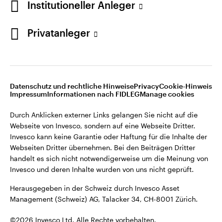
Institutioneller Anleger
Invesco kann keine Garantie oder Haftung für die Inhalte der
Webseiten Dritter übernehmen. Bei den Beiträgen Dritter
handelt es sich nicht notwendigerweise um die Meinung von
Privatanleger
Invesco und deren Inhalte wurden von uns nicht geprüft.
Schweiz
Herausgegeben in der Schweiz durch Invesco Asset
English
Management (Schweiz) AG, Talacker 34, CH-8001 Zürich.
Datenschutz und rechtliche Hinweise
Privacy
Cookie-Hinweis
Weitere Einzelheiten zu den ausstellenden Unternehmen und
Kontaktieren Sie uns
Impressum
Informationen nach FIDLEG
Manage cookies
den Datenschutzbestimmungen der Website finden Sie in
den Allgemeinen Geschäftsbedingungen der Website.
Durch Anklicken externer Links gelangen Sie nicht auf die
Webseite von Invesco, sondern auf eine Webseite Dritter.
Diese Website ist nur für die Nutzung durch Personen mit
Invesco kann keine Garantie oder Haftung für die Inhalte der
Wohnsitz in der Schweiz bestimmt.
Webseiten Dritter übernehmen. Bei den Beiträgen Dritter
handelt es sich nicht notwendigerweise um die Meinung von
Invesco und deren Inhalte wurden von uns nicht geprüft.
©2026 Invesco Ltd. Alle Rechte vorbehalten.
Herausgegeben in der Schweiz durch Invesco Asset
Management (Schweiz) AG, Talacker 34, CH-8001 Zürich.
©2026 Invesco Ltd. Alle Rechte vorbehalten.