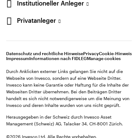
Institutioneller Anleger
Invesco kann keine Garantie oder Haftung für die Inhalte der
Webseiten Dritter übernehmen. Bei den Beiträgen Dritter
handelt es sich nicht notwendigerweise um die Meinung von
Privatanleger
Invesco und deren Inhalte wurden von uns nicht geprüft.
Schweiz
Herausgegeben in der Schweiz durch Invesco Asset
English
Management (Schweiz) AG, Talacker 34, CH-8001 Zürich.
Datenschutz und rechtliche Hinweise
Privacy
Cookie-Hinweis
Weitere Einzelheiten zu den ausstellenden Unternehmen und
Kontaktieren Sie uns
Impressum
Informationen nach FIDLEG
Manage cookies
den Datenschutzbestimmungen der Website finden Sie in
den Allgemeinen Geschäftsbedingungen der Website.
Durch Anklicken externer Links gelangen Sie nicht auf die
Webseite von Invesco, sondern auf eine Webseite Dritter.
Diese Website ist nur für die Nutzung durch Personen mit
Invesco kann keine Garantie oder Haftung für die Inhalte der
Wohnsitz in der Schweiz bestimmt.
Webseiten Dritter übernehmen. Bei den Beiträgen Dritter
handelt es sich nicht notwendigerweise um die Meinung von
Invesco und deren Inhalte wurden von uns nicht geprüft.
©2026 Invesco Ltd. Alle Rechte vorbehalten.
Herausgegeben in der Schweiz durch Invesco Asset
Management (Schweiz) AG, Talacker 34, CH-8001 Zürich.
©2026 Invesco Ltd. Alle Rechte vorbehalten.