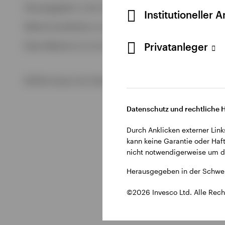
Alle anzeigen
Herausgegeben in der Schweiz durch Invesco Asset Managem
Institutioneller 
Alle anzeigen
Weitere Einzelheiten zu den ausstellenden Unternehmen un
Privatanleger
Diese Website ist nur für die Nutzung durch Personen mit W
©2026 Invesco Ltd. Alle Rechte vorbehalten.
Datenschutz und rechtliche 
Durch Anklicken externer Link
kann keine Garantie oder Haft
nicht notwendigerweise um di
Herausgegeben in der Schwei
©2026 Invesco Ltd. Alle Rech