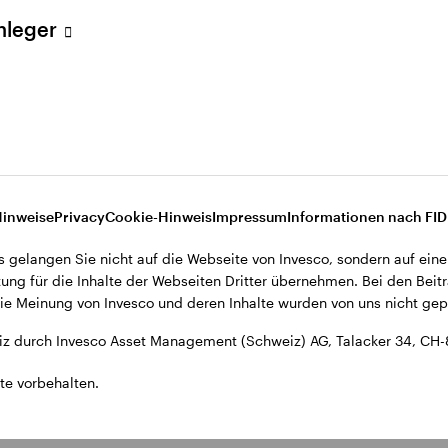
ent (Schweiz) AG, Talacker 34, CH-8001 Zürich.
Anleger
d den Datenschutzbestimmungen der Website finden Sie in den All
ohnsitz in der Schweiz bestimmt.
Hinweise
Privacy
Cookie-Hinweis
Impressum
Informationen nach FI
s gelangen Sie nicht auf die Webseite von Invesco, sondern auf eine
ung für die Inhalte der Webseiten Dritter übernehmen. Bei den Beitr
e Meinung von Invesco und deren Inhalte wurden von uns nicht gepr
z durch Invesco Asset Management (Schweiz) AG, Talacker 34, CH-
te vorbehalten.