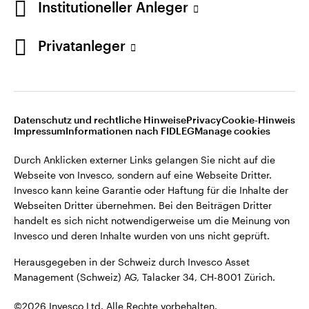
Institutioneller Anleger
Invesco kann keine Garantie oder Haftung für die Inhalte der
Webseiten Dritter übernehmen. Bei den Beiträgen Dritter
handelt es sich nicht notwendigerweise um die Meinung von
Privatanleger
Invesco und deren Inhalte wurden von uns nicht geprüft.
Schweiz
Herausgegeben in der Schweiz durch Invesco Asset
English
Management (Schweiz) AG, Talacker 34, CH-8001 Zürich.
Datenschutz und rechtliche Hinweise
Privacy
Cookie-Hinweis
Weitere Einzelheiten zu den ausstellenden Unternehmen und
Kontaktieren Sie uns
Impressum
Informationen nach FIDLEG
Manage cookies
den Datenschutzbestimmungen der Website finden Sie in
den Allgemeinen Geschäftsbedingungen der Website.
Durch Anklicken externer Links gelangen Sie nicht auf die
Webseite von Invesco, sondern auf eine Webseite Dritter.
Diese Website ist nur für die Nutzung durch Personen mit
Invesco kann keine Garantie oder Haftung für die Inhalte der
Wohnsitz in der Schweiz bestimmt.
Webseiten Dritter übernehmen. Bei den Beiträgen Dritter
handelt es sich nicht notwendigerweise um die Meinung von
Invesco und deren Inhalte wurden von uns nicht geprüft.
©2026 Invesco Ltd. Alle Rechte vorbehalten.
Herausgegeben in der Schweiz durch Invesco Asset
Management (Schweiz) AG, Talacker 34, CH-8001 Zürich.
©2026 Invesco Ltd. Alle Rechte vorbehalten.