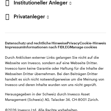
Institutioneller Anleger
Invesco kann keine Garantie oder Haftung für die Inhalte der
Webseiten Dritter übernehmen. Bei den Beiträgen Dritter
handelt es sich nicht notwendigerweise um die Meinung von
Privatanleger
Invesco und deren Inhalte wurden von uns nicht geprüft.
Schweiz
Herausgegeben in der Schweiz durch Invesco Asset
English
Management (Schweiz) AG, Talacker 34, CH-8001 Zürich.
Datenschutz und rechtliche Hinweise
Privacy
Cookie-Hinweis
Weitere Einzelheiten zu den ausstellenden Unternehmen und
Kontaktieren Sie uns
Impressum
Informationen nach FIDLEG
Manage cookies
den Datenschutzbestimmungen der Website finden Sie in
den Allgemeinen Geschäftsbedingungen der Website.
Durch Anklicken externer Links gelangen Sie nicht auf die
Webseite von Invesco, sondern auf eine Webseite Dritter.
Diese Website ist nur für die Nutzung durch Personen mit
Invesco kann keine Garantie oder Haftung für die Inhalte der
Wohnsitz in der Schweiz bestimmt.
Webseiten Dritter übernehmen. Bei den Beiträgen Dritter
handelt es sich nicht notwendigerweise um die Meinung von
Invesco und deren Inhalte wurden von uns nicht geprüft.
©2026 Invesco Ltd. Alle Rechte vorbehalten.
Herausgegeben in der Schweiz durch Invesco Asset
Management (Schweiz) AG, Talacker 34, CH-8001 Zürich.
©2026 Invesco Ltd. Alle Rechte vorbehalten.