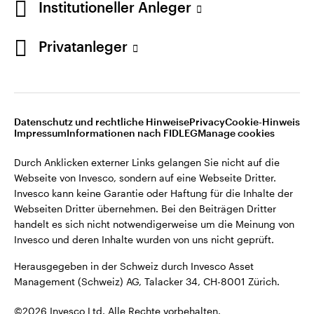
Institutioneller Anleger
Invesco kann keine Garantie oder Haftung für die Inhalte der
Webseiten Dritter übernehmen. Bei den Beiträgen Dritter
handelt es sich nicht notwendigerweise um die Meinung von
Privatanleger
Invesco und deren Inhalte wurden von uns nicht geprüft.
Schweiz
Herausgegeben in der Schweiz durch Invesco Asset
English
Management (Schweiz) AG, Talacker 34, CH-8001 Zürich.
Datenschutz und rechtliche Hinweise
Privacy
Cookie-Hinweis
Weitere Einzelheiten zu den ausstellenden Unternehmen und
Kontaktieren Sie uns
Impressum
Informationen nach FIDLEG
Manage cookies
den Datenschutzbestimmungen der Website finden Sie in
den Allgemeinen Geschäftsbedingungen der Website.
Durch Anklicken externer Links gelangen Sie nicht auf die
Webseite von Invesco, sondern auf eine Webseite Dritter.
Diese Website ist nur für die Nutzung durch Personen mit
Invesco kann keine Garantie oder Haftung für die Inhalte der
Wohnsitz in der Schweiz bestimmt.
Webseiten Dritter übernehmen. Bei den Beiträgen Dritter
handelt es sich nicht notwendigerweise um die Meinung von
Invesco und deren Inhalte wurden von uns nicht geprüft.
©2026 Invesco Ltd. Alle Rechte vorbehalten.
Herausgegeben in der Schweiz durch Invesco Asset
Management (Schweiz) AG, Talacker 34, CH-8001 Zürich.
©2026 Invesco Ltd. Alle Rechte vorbehalten.