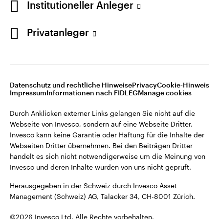
Institutioneller Anleger
Invesco kann keine Garantie oder Haftung für die Inhalte der
Webseiten Dritter übernehmen. Bei den Beiträgen Dritter
handelt es sich nicht notwendigerweise um die Meinung von
Privatanleger
Invesco und deren Inhalte wurden von uns nicht geprüft.
Schweiz
Herausgegeben in der Schweiz durch Invesco Asset
English
Management (Schweiz) AG, Talacker 34, CH-8001 Zürich.
Datenschutz und rechtliche Hinweise
Privacy
Cookie-Hinweis
Weitere Einzelheiten zu den ausstellenden Unternehmen und
Kontaktieren Sie uns
Impressum
Informationen nach FIDLEG
Manage cookies
den Datenschutzbestimmungen der Website finden Sie in
den Allgemeinen Geschäftsbedingungen der Website.
Durch Anklicken externer Links gelangen Sie nicht auf die
Webseite von Invesco, sondern auf eine Webseite Dritter.
Diese Website ist nur für die Nutzung durch Personen mit
Invesco kann keine Garantie oder Haftung für die Inhalte der
Wohnsitz in der Schweiz bestimmt.
Webseiten Dritter übernehmen. Bei den Beiträgen Dritter
handelt es sich nicht notwendigerweise um die Meinung von
Invesco und deren Inhalte wurden von uns nicht geprüft.
©2026 Invesco Ltd. Alle Rechte vorbehalten.
Herausgegeben in der Schweiz durch Invesco Asset
Management (Schweiz) AG, Talacker 34, CH-8001 Zürich.
©2026 Invesco Ltd. Alle Rechte vorbehalten.