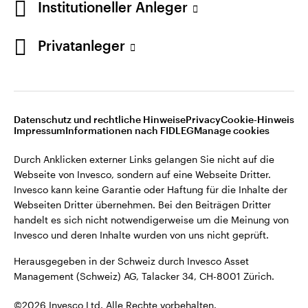
Institutioneller Anleger
Invesco kann keine Garantie oder Haftung für die Inhalte der
Webseiten Dritter übernehmen. Bei den Beiträgen Dritter
handelt es sich nicht notwendigerweise um die Meinung von
Privatanleger
Invesco und deren Inhalte wurden von uns nicht geprüft.
Schweiz
Herausgegeben in der Schweiz durch Invesco Asset
English
Management (Schweiz) AG, Talacker 34, CH-8001 Zürich.
Datenschutz und rechtliche Hinweise
Privacy
Cookie-Hinweis
Weitere Einzelheiten zu den ausstellenden Unternehmen und
Kontaktieren Sie uns
Impressum
Informationen nach FIDLEG
Manage cookies
den Datenschutzbestimmungen der Website finden Sie in
den Allgemeinen Geschäftsbedingungen der Website.
Durch Anklicken externer Links gelangen Sie nicht auf die
Webseite von Invesco, sondern auf eine Webseite Dritter.
Diese Website ist nur für die Nutzung durch Personen mit
Invesco kann keine Garantie oder Haftung für die Inhalte der
Wohnsitz in der Schweiz bestimmt.
Webseiten Dritter übernehmen. Bei den Beiträgen Dritter
handelt es sich nicht notwendigerweise um die Meinung von
Invesco und deren Inhalte wurden von uns nicht geprüft.
©2026 Invesco Ltd. Alle Rechte vorbehalten.
Herausgegeben in der Schweiz durch Invesco Asset
Management (Schweiz) AG, Talacker 34, CH-8001 Zürich.
©2026 Invesco Ltd. Alle Rechte vorbehalten.