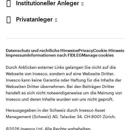
Institutioneller Anleger
Invesco kann keine Garantie oder Haftung für die Inhalte der
Webseiten Dritter übernehmen. Bei den Beiträgen Dritter
handelt es sich nicht notwendigerweise um die Meinung von
Privatanleger
Invesco und deren Inhalte wurden von uns nicht geprüft.
Schweiz
Herausgegeben in der Schweiz durch Invesco Asset
English
Management (Schweiz) AG, Talacker 34, CH-8001 Zürich.
Datenschutz und rechtliche Hinweise
Privacy
Cookie-Hinweis
Weitere Einzelheiten zu den ausstellenden Unternehmen und
Kontaktieren Sie uns
Impressum
Informationen nach FIDLEG
Manage cookies
den Datenschutzbestimmungen der Website finden Sie in
den Allgemeinen Geschäftsbedingungen der Website.
Durch Anklicken externer Links gelangen Sie nicht auf die
Webseite von Invesco, sondern auf eine Webseite Dritter.
Diese Website ist nur für die Nutzung durch Personen mit
Invesco kann keine Garantie oder Haftung für die Inhalte der
Wohnsitz in der Schweiz bestimmt.
Webseiten Dritter übernehmen. Bei den Beiträgen Dritter
handelt es sich nicht notwendigerweise um die Meinung von
Invesco und deren Inhalte wurden von uns nicht geprüft.
©2026 Invesco Ltd. Alle Rechte vorbehalten.
Herausgegeben in der Schweiz durch Invesco Asset
Management (Schweiz) AG, Talacker 34, CH-8001 Zürich.
©2026 Invesco Ltd. Alle Rechte vorbehalten.