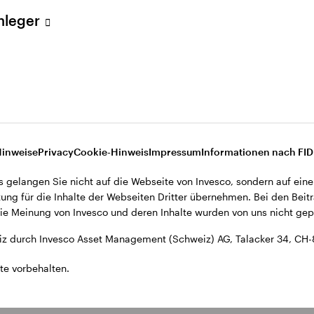
ent (Schweiz) AG, Talacker 34, CH-8001 Zürich.
Anleger
d den Datenschutzbestimmungen der Website finden Sie in den All
ohnsitz in der Schweiz bestimmt.
Hinweise
Privacy
Cookie-Hinweis
Impressum
Informationen nach FI
s gelangen Sie nicht auf die Webseite von Invesco, sondern auf eine
ung für die Inhalte der Webseiten Dritter übernehmen. Bei den Beitr
e Meinung von Invesco und deren Inhalte wurden von uns nicht gepr
z durch Invesco Asset Management (Schweiz) AG, Talacker 34, CH-
te vorbehalten.