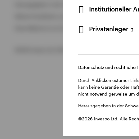
Alle anzeigen
Herausgegeben in der Schweiz durch Invesco Asset Managem
Institutioneller 
Alle anzeigen
Weitere Einzelheiten zu den ausstellenden Unternehmen un
Privatanleger
Diese Website ist nur für die Nutzung durch Personen mit W
©2026 Invesco Ltd. Alle Rechte vorbehalten.
Datenschutz und rechtliche 
Durch Anklicken externer Link
kann keine Garantie oder Haft
nicht notwendigerweise um di
Herausgegeben in der Schwei
©2026 Invesco Ltd. Alle Rech