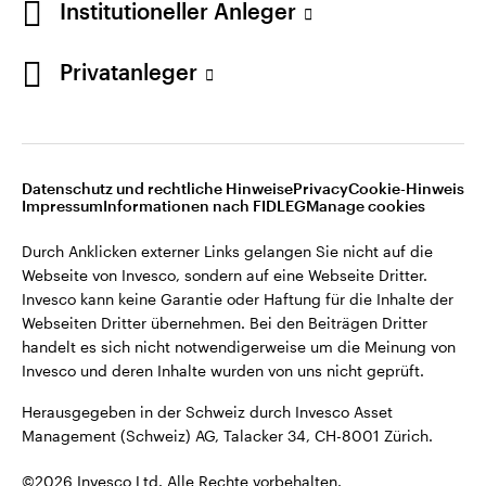
Institutioneller Anleger
Invesco kann keine Garantie oder Haftung für die Inhalte der
Webseiten Dritter übernehmen. Bei den Beiträgen Dritter
handelt es sich nicht notwendigerweise um die Meinung von
Privatanleger
Invesco und deren Inhalte wurden von uns nicht geprüft.
Schweiz
Herausgegeben in der Schweiz durch Invesco Asset
English
Management (Schweiz) AG, Talacker 34, CH-8001 Zürich.
Datenschutz und rechtliche Hinweise
Privacy
Cookie-Hinweis
Weitere Einzelheiten zu den ausstellenden Unternehmen und
Kontaktieren Sie uns
Impressum
Informationen nach FIDLEG
Manage cookies
den Datenschutzbestimmungen der Website finden Sie in
den Allgemeinen Geschäftsbedingungen der Website.
Durch Anklicken externer Links gelangen Sie nicht auf die
Webseite von Invesco, sondern auf eine Webseite Dritter.
Diese Website ist nur für die Nutzung durch Personen mit
Invesco kann keine Garantie oder Haftung für die Inhalte der
Wohnsitz in der Schweiz bestimmt.
Webseiten Dritter übernehmen. Bei den Beiträgen Dritter
handelt es sich nicht notwendigerweise um die Meinung von
Invesco und deren Inhalte wurden von uns nicht geprüft.
©2026 Invesco Ltd. Alle Rechte vorbehalten.
Herausgegeben in der Schweiz durch Invesco Asset
Management (Schweiz) AG, Talacker 34, CH-8001 Zürich.
©2026 Invesco Ltd. Alle Rechte vorbehalten.