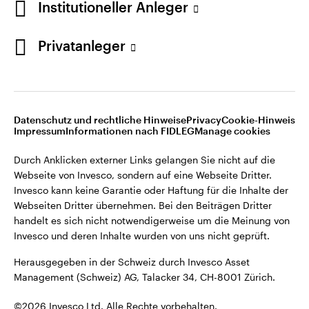
Institutioneller Anleger
Invesco kann keine Garantie oder Haftung für die Inhalte der
Webseiten Dritter übernehmen. Bei den Beiträgen Dritter
handelt es sich nicht notwendigerweise um die Meinung von
Privatanleger
Invesco und deren Inhalte wurden von uns nicht geprüft.
Schweiz
Herausgegeben in der Schweiz durch Invesco Asset
English
Management (Schweiz) AG, Talacker 34, CH-8001 Zürich.
Datenschutz und rechtliche Hinweise
Privacy
Cookie-Hinweis
Weitere Einzelheiten zu den ausstellenden Unternehmen und
Kontaktieren Sie uns
Impressum
Informationen nach FIDLEG
Manage cookies
den Datenschutzbestimmungen der Website finden Sie in
den Allgemeinen Geschäftsbedingungen der Website.
Durch Anklicken externer Links gelangen Sie nicht auf die
Webseite von Invesco, sondern auf eine Webseite Dritter.
Diese Website ist nur für die Nutzung durch Personen mit
Invesco kann keine Garantie oder Haftung für die Inhalte der
Wohnsitz in der Schweiz bestimmt.
Webseiten Dritter übernehmen. Bei den Beiträgen Dritter
handelt es sich nicht notwendigerweise um die Meinung von
Invesco und deren Inhalte wurden von uns nicht geprüft.
©2026 Invesco Ltd. Alle Rechte vorbehalten.
Herausgegeben in der Schweiz durch Invesco Asset
Management (Schweiz) AG, Talacker 34, CH-8001 Zürich.
©2026 Invesco Ltd. Alle Rechte vorbehalten.