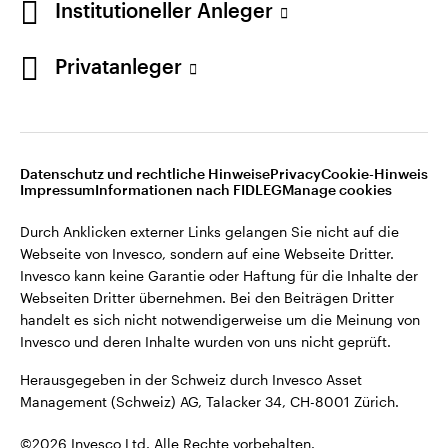
Institutioneller Anleger
Invesco kann keine Garantie oder Haftung für die Inhalte der
Webseiten Dritter übernehmen. Bei den Beiträgen Dritter
handelt es sich nicht notwendigerweise um die Meinung von
Privatanleger
Invesco und deren Inhalte wurden von uns nicht geprüft.
Schweiz
Herausgegeben in der Schweiz durch Invesco Asset
English
Management (Schweiz) AG, Talacker 34, CH-8001 Zürich.
Datenschutz und rechtliche Hinweise
Privacy
Cookie-Hinweis
Weitere Einzelheiten zu den ausstellenden Unternehmen und
Kontaktieren Sie uns
Impressum
Informationen nach FIDLEG
Manage cookies
den Datenschutzbestimmungen der Website finden Sie in
den Allgemeinen Geschäftsbedingungen der Website.
Durch Anklicken externer Links gelangen Sie nicht auf die
Webseite von Invesco, sondern auf eine Webseite Dritter.
Diese Website ist nur für die Nutzung durch Personen mit
Invesco kann keine Garantie oder Haftung für die Inhalte der
Wohnsitz in der Schweiz bestimmt.
Webseiten Dritter übernehmen. Bei den Beiträgen Dritter
handelt es sich nicht notwendigerweise um die Meinung von
Invesco und deren Inhalte wurden von uns nicht geprüft.
©2026 Invesco Ltd. Alle Rechte vorbehalten.
Herausgegeben in der Schweiz durch Invesco Asset
Management (Schweiz) AG, Talacker 34, CH-8001 Zürich.
©2026 Invesco Ltd. Alle Rechte vorbehalten.