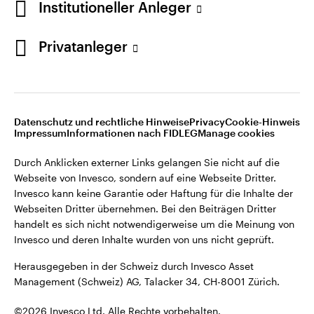
Institutioneller Anleger
Invesco kann keine Garantie oder Haftung für die Inhalte der
Webseiten Dritter übernehmen. Bei den Beiträgen Dritter
handelt es sich nicht notwendigerweise um die Meinung von
Privatanleger
Invesco und deren Inhalte wurden von uns nicht geprüft.
Schweiz
Herausgegeben in der Schweiz durch Invesco Asset
English
Management (Schweiz) AG, Talacker 34, CH-8001 Zürich.
Datenschutz und rechtliche Hinweise
Privacy
Cookie-Hinweis
Weitere Einzelheiten zu den ausstellenden Unternehmen und
Kontaktieren Sie uns
Impressum
Informationen nach FIDLEG
Manage cookies
den Datenschutzbestimmungen der Website finden Sie in
den Allgemeinen Geschäftsbedingungen der Website.
Durch Anklicken externer Links gelangen Sie nicht auf die
Webseite von Invesco, sondern auf eine Webseite Dritter.
Diese Website ist nur für die Nutzung durch Personen mit
Invesco kann keine Garantie oder Haftung für die Inhalte der
Wohnsitz in der Schweiz bestimmt.
Webseiten Dritter übernehmen. Bei den Beiträgen Dritter
handelt es sich nicht notwendigerweise um die Meinung von
Invesco und deren Inhalte wurden von uns nicht geprüft.
©2026 Invesco Ltd. Alle Rechte vorbehalten.
Herausgegeben in der Schweiz durch Invesco Asset
Management (Schweiz) AG, Talacker 34, CH-8001 Zürich.
©2026 Invesco Ltd. Alle Rechte vorbehalten.