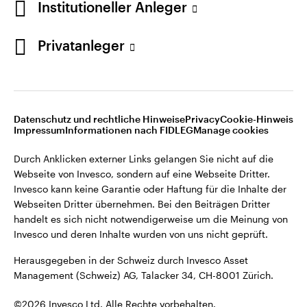
Institutioneller Anleger
Invesco kann keine Garantie oder Haftung für die Inhalte der
Webseiten Dritter übernehmen. Bei den Beiträgen Dritter
handelt es sich nicht notwendigerweise um die Meinung von
Privatanleger
Invesco und deren Inhalte wurden von uns nicht geprüft.
Schweiz
Herausgegeben in der Schweiz durch Invesco Asset
English
Management (Schweiz) AG, Talacker 34, CH-8001 Zürich.
Datenschutz und rechtliche Hinweise
Privacy
Cookie-Hinweis
Weitere Einzelheiten zu den ausstellenden Unternehmen und
Kontaktieren Sie uns
Impressum
Informationen nach FIDLEG
Manage cookies
den Datenschutzbestimmungen der Website finden Sie in
den Allgemeinen Geschäftsbedingungen der Website.
Durch Anklicken externer Links gelangen Sie nicht auf die
Webseite von Invesco, sondern auf eine Webseite Dritter.
Diese Website ist nur für die Nutzung durch Personen mit
Invesco kann keine Garantie oder Haftung für die Inhalte der
Wohnsitz in der Schweiz bestimmt.
Webseiten Dritter übernehmen. Bei den Beiträgen Dritter
handelt es sich nicht notwendigerweise um die Meinung von
Invesco und deren Inhalte wurden von uns nicht geprüft.
©2026 Invesco Ltd. Alle Rechte vorbehalten.
Herausgegeben in der Schweiz durch Invesco Asset
Management (Schweiz) AG, Talacker 34, CH-8001 Zürich.
©2026 Invesco Ltd. Alle Rechte vorbehalten.