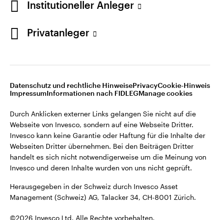
Institutioneller Anleger
Invesco kann keine Garantie oder Haftung für die Inhalte der
Webseiten Dritter übernehmen. Bei den Beiträgen Dritter
handelt es sich nicht notwendigerweise um die Meinung von
Privatanleger
Invesco und deren Inhalte wurden von uns nicht geprüft.
Schweiz
Herausgegeben in der Schweiz durch Invesco Asset
English
Management (Schweiz) AG, Talacker 34, CH-8001 Zürich.
Datenschutz und rechtliche Hinweise
Privacy
Cookie-Hinweis
Weitere Einzelheiten zu den ausstellenden Unternehmen und
Kontaktieren Sie uns
Impressum
Informationen nach FIDLEG
Manage cookies
den Datenschutzbestimmungen der Website finden Sie in
den Allgemeinen Geschäftsbedingungen der Website.
Durch Anklicken externer Links gelangen Sie nicht auf die
Webseite von Invesco, sondern auf eine Webseite Dritter.
Diese Website ist nur für die Nutzung durch Personen mit
Invesco kann keine Garantie oder Haftung für die Inhalte der
Wohnsitz in der Schweiz bestimmt.
Webseiten Dritter übernehmen. Bei den Beiträgen Dritter
handelt es sich nicht notwendigerweise um die Meinung von
Invesco und deren Inhalte wurden von uns nicht geprüft.
©2026 Invesco Ltd. Alle Rechte vorbehalten.
Herausgegeben in der Schweiz durch Invesco Asset
Management (Schweiz) AG, Talacker 34, CH-8001 Zürich.
©2026 Invesco Ltd. Alle Rechte vorbehalten.