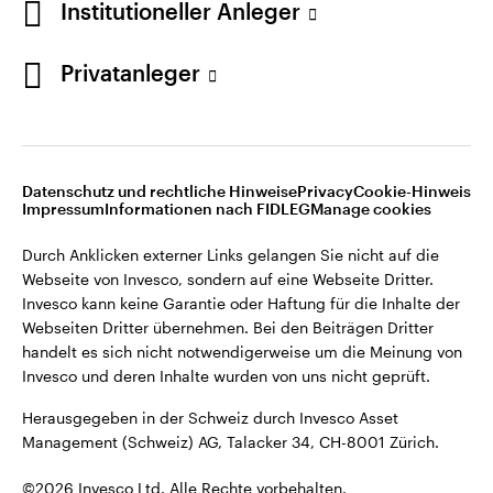
Institutioneller Anleger
Invesco kann keine Garantie oder Haftung für die Inhalte der
Webseiten Dritter übernehmen. Bei den Beiträgen Dritter
handelt es sich nicht notwendigerweise um die Meinung von
Privatanleger
Invesco und deren Inhalte wurden von uns nicht geprüft.
Schweiz
Herausgegeben in der Schweiz durch Invesco Asset
English
Management (Schweiz) AG, Talacker 34, CH-8001 Zürich.
Datenschutz und rechtliche Hinweise
Privacy
Cookie-Hinweis
Weitere Einzelheiten zu den ausstellenden Unternehmen und
Kontaktieren Sie uns
Impressum
Informationen nach FIDLEG
Manage cookies
den Datenschutzbestimmungen der Website finden Sie in
den Allgemeinen Geschäftsbedingungen der Website.
Durch Anklicken externer Links gelangen Sie nicht auf die
Webseite von Invesco, sondern auf eine Webseite Dritter.
Diese Website ist nur für die Nutzung durch Personen mit
Invesco kann keine Garantie oder Haftung für die Inhalte der
Wohnsitz in der Schweiz bestimmt.
Webseiten Dritter übernehmen. Bei den Beiträgen Dritter
handelt es sich nicht notwendigerweise um die Meinung von
Invesco und deren Inhalte wurden von uns nicht geprüft.
©2026 Invesco Ltd. Alle Rechte vorbehalten.
Herausgegeben in der Schweiz durch Invesco Asset
Management (Schweiz) AG, Talacker 34, CH-8001 Zürich.
©2026 Invesco Ltd. Alle Rechte vorbehalten.