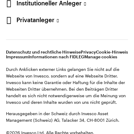
Institutioneller Anleger
Invesco kann keine Garantie oder Haftung für die Inhalte der
Webseiten Dritter übernehmen. Bei den Beiträgen Dritter
handelt es sich nicht notwendigerweise um die Meinung von
Privatanleger
Invesco und deren Inhalte wurden von uns nicht geprüft.
Schweiz
Herausgegeben in der Schweiz durch Invesco Asset
English
Management (Schweiz) AG, Talacker 34, CH-8001 Zürich.
Datenschutz und rechtliche Hinweise
Privacy
Cookie-Hinweis
Weitere Einzelheiten zu den ausstellenden Unternehmen und
Kontaktieren Sie uns
Impressum
Informationen nach FIDLEG
Manage cookies
den Datenschutzbestimmungen der Website finden Sie in
den Allgemeinen Geschäftsbedingungen der Website.
Durch Anklicken externer Links gelangen Sie nicht auf die
Webseite von Invesco, sondern auf eine Webseite Dritter.
Diese Website ist nur für die Nutzung durch Personen mit
Invesco kann keine Garantie oder Haftung für die Inhalte der
Wohnsitz in der Schweiz bestimmt.
Webseiten Dritter übernehmen. Bei den Beiträgen Dritter
handelt es sich nicht notwendigerweise um die Meinung von
Invesco und deren Inhalte wurden von uns nicht geprüft.
©2026 Invesco Ltd. Alle Rechte vorbehalten.
Herausgegeben in der Schweiz durch Invesco Asset
Management (Schweiz) AG, Talacker 34, CH-8001 Zürich.
©2026 Invesco Ltd. Alle Rechte vorbehalten.