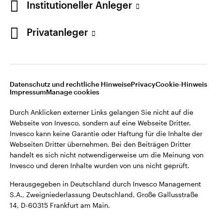
Institutioneller Anleger
Webseiten Dritter übernehmen. Bei den Beiträgen Dritter
handelt es sich nicht notwendigerweise um die Meinung von
Invesco und deren Inhalte wurden von uns nicht geprüft.
Privatanleger
Deutschland
Herausgegeben in Deutschland durch Invesco Management
S.A., Zweigniederlassung Deutschland, Große Gallusstraße
Kontaktieren Sie uns
14, D-60315 Frankfurt am Main.
Datenschutz und rechtliche Hinweise
Privacy
Cookie-Hinweis
Impressum
Manage cookies
©2026 Invesco Ltd. Alle Rechte vorbehalten.
Durch Anklicken externer Links gelangen Sie nicht auf die
Webseite von Invesco, sondern auf eine Webseite Dritter.
Invesco kann keine Garantie oder Haftung für die Inhalte der
Webseiten Dritter übernehmen. Bei den Beiträgen Dritter
handelt es sich nicht notwendigerweise um die Meinung von
Invesco und deren Inhalte wurden von uns nicht geprüft.
Herausgegeben in Deutschland durch Invesco Management
S.A., Zweigniederlassung Deutschland, Große Gallusstraße
14, D-60315 Frankfurt am Main.