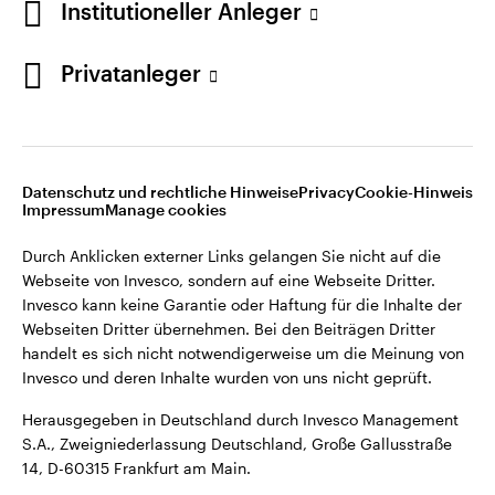
Institutioneller Anleger
Webseiten Dritter übernehmen. Bei den Beiträgen Dritter
handelt es sich nicht notwendigerweise um die Meinung von
Invesco und deren Inhalte wurden von uns nicht geprüft.
Privatanleger
Deutschland
Herausgegeben in Deutschland durch Invesco Management
S.A., Zweigniederlassung Deutschland, Große Gallusstraße
Kontaktieren Sie uns
14, D-60315 Frankfurt am Main.
Datenschutz und rechtliche Hinweise
Privacy
Cookie-Hinweis
Impressum
Manage cookies
©2026 Invesco Ltd. Alle Rechte vorbehalten.
Durch Anklicken externer Links gelangen Sie nicht auf die
Webseite von Invesco, sondern auf eine Webseite Dritter.
Invesco kann keine Garantie oder Haftung für die Inhalte der
Webseiten Dritter übernehmen. Bei den Beiträgen Dritter
handelt es sich nicht notwendigerweise um die Meinung von
Invesco und deren Inhalte wurden von uns nicht geprüft.
Herausgegeben in Deutschland durch Invesco Management
S.A., Zweigniederlassung Deutschland, Große Gallusstraße
14, D-60315 Frankfurt am Main.