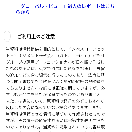
「グローバル・ビュー」過去のレポートはこち
Opens
らから
in
a
new
tab
ご利用上のご注意
当資料は情報提供を目的として、インベスコ・アセッ
ト・マネジメント株式会社（以下、「当社」）が当社
グループの運用プロフェッショナルが日本語で作成し
たものあるいは、英文で作成した資料を抄訳し、要旨
の追加などを含む編集を行ったものであり、法令に基
づく開示書類でも金融商品取引契約の締結の勧誘資料
でもありません。抄訳には正確を期していますが、必
ずしも完全性を当社が保証するものではありません。
また、抄訳において、原資料の趣旨を必ずしもすべて
反映した内容になっていない場合があります。また、
当資料は信頼できる情報に基づいて作成されたもので
すが、その情報の確実性あるいは完結性を表明するも
のではありません。当資料に記載されている内容は既