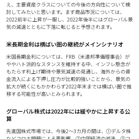
え、主要資産クラスについての今後の方向性について検
討してみたいと思います。まず商品市況については、
2022前半に上昇が一服し、2022年後半にはグローバル景
気の減速とともに下落に転じると予想されます。
米長期金利は横ばい圏の継続がメインシナリオ
米国長期金利については、FRB（米連邦準備理事会）が
ややハト派的なスタンスを維持する中、インフレ懸念が
もたらす利上げ期待や景気減速の見通し、海外からの資
金流入による下押し圧力が比較的強いことから、景気の
拡大が続くにもかかわらず2022年末までは横ばい圏で推
移する可能性が高いとみられます。
グローバル株式は2022年には緩やかに上昇する公
算
先進国株式市場では、今後2～3カ月の間は、①デルタ株
などコロナ問題による悪影響、➁中国経済の減速、➂コ