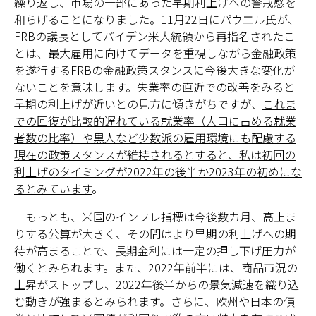
繰り返し、市場の一部にあった早期利上げへの警戒感を
和らげることになりました。11月22日にパウエル氏が、
FRBの議長としてバイデン米大統領から再指名されたこ
とは、最大雇用に向けてデータを重視しながら金融政策
を遂行するFRBの金融政策スタンスに今後大きな変化が
ないことを意味します。失業率の直近での改善をみると
早期の利上げが近いとの見方に傾きがちですが、
これま
での回復が比較的遅れている就業率（人口に占める就業
者数の比率）や黒人など少数派の雇用環境にも配慮する
現在の政策スタンスが維持されるとすると、私は初回の
利上げのタイミングが2022年の後半か2023年の初めにな
るとみています
。
もっとも、米国のインフレ指標は今後数カ月、高止ま
りする公算が大きく、その間はより早期の利上げへの期
待が高まることで、長期金利には一定の押し下げ圧力が
働くとみられます。また、2022年前半には、商品市況の
上昇がストップし、2022年後半からの景気減速を織り込
む動きが強まるとみられます。さらに、欧州や日本の債