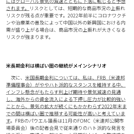
にはグローバル景気の減速とともに下落に転じると予想
されます。
リスクとしては、短期的な商品市況の上振れ
リスクが残る点が重要です。2022年前半にコロナワクチ
ンや治療薬の普及によって中国以外の新興国における内
需が盛り上がる場合は、商品市況の上振れが大きくなる
リスクが強まります。
米長期金利は横ばい圏の継続がメインシナリオ
次に、
米国長期金利については、私は、FRB（米連邦
準備理事会）がややハト派的なスタンスを維持する中、
インフレ懸念がもたらす利上げ期待や景気減速の見通
し、海外からの資金流入による下押し圧力が比較的強い
ことから、景気の拡大が続くにもかかわらず2022年末ま
での間は横ばい圏で推移する可能性が高いと考えていま
す
。FRBのパウエル議長は11月のFOMC（米連邦公開市
場委員会）後の記者会見で従来通りのハト派的な発言を