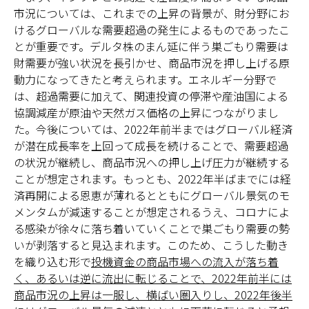
市況については、これまでの上昇の背景が、財分野にお
けるグローバルな需要超過の発生によるものであったこ
とが重要です。デルタ株のまん延に伴う巣ごもり需要は
財需要が強い状況を長引かせ、商品市況を押し上げる原
動力になってきたと考えられます。エネルギー分野で
は、超過需要に加えて、関連投資の停滞や産油国による
協調減産が原油や天然ガス価格の上昇につながりまし
た。今後については、2022年前半まではグローバル経済
が潜在成長率を上回って成長を続けることで、需要超過
の状況が継続し、商品市況への押し上げ圧力が継続する
ことが想定されます。もっとも、2022年半ばまでには経
済再開による恩恵が薄れるとともにグローバル景気のモ
メンタムが減速することが想定されるうえ、コロナによ
る感染が徐々に落ち着いていくことで巣ごもり需要の勢
いが剥落すると見込まれます。このため、こうした動き
を織り込む形で
投機資金の商品市場への流入が落ち着
く、あるいは逆に流出に転じることで、2022年前半には
商品市況の上昇は一服し、横ばい圏入りし、2022年後半