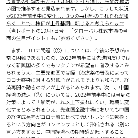
う景気の好調がもたらす好材料を打ち消し、株価が横ば
い圏で推移すると見込まれます。しかし、こうした状況
が2022年前半中に変化し、3つの悪材料のそれぞれが和
らぐことで、株価が上昇基調に転じると考えられます
（当レポートの10月7日号、「グローバル株式市場の当
面の注目ポイント」もご参照ください）。
まず、コロナ問題（①）については、今後の予想が非
常に困難であるものの、2022年前半には先進国だけでは
なく新興国の多くでもワクチンが希望者に普及するとみ
られるうえ、主要先進国では経口治療薬の普及によって
コロナ感染に対する恐怖心がこれまでよりも和らぎ、経
済再開の動きのギアが上がるとみられます。次に、中国
経済の減速（➁）については、2022年前半中には当局の
対策によって「景気がこれ以上下振れにくい」環境に変
化するとみられるうえ、先進国金融市場においても中国
の経済成長率がコロナ前に比べて低いトレンドに転換す
るという方向性がコンセンサスとして形成される（別の
言い方をすると、中国経済への期待感が低下すること