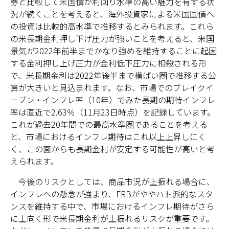
券と比較して米国債が利回り水準の高い魅力を有する状
況が続くことを考えると、海外投資家による米国国債へ
の投資は比較的高水準で推移するとみられます。これら
の米長期金利押し下げ圧力が強いことを考えると、米国
景気が2022年前半までかなり強めを維持することに起因
する金利押し上げ圧力が金利低下圧力に相殺される形
で、米長期金利は2022年後半まで横ばい圏で推移する公
算が大きいと見込まれます。なお、市場でのブレイクイ
ーブン・インフレ率（10年）でみた長期の期待インフレ
率は直近で2.63％（11月23日時点）を記録しています。
これが過去20年間での最高水準圏であることを考える
と、市場におけるインフレ期待はこれ以上上昇しにく
く、この面からも長期金利が安定する可能性が高いと考
えられます。
今後のリスクとしては、商品市況が上振れる場合に、
インフレへの懸念が強まり、FRBがややハト派的なスタ
ンスを維持する中で、市場におけるインフレ期待がさら
に上向く形で米長期金利が上振れるリスクが重要です。