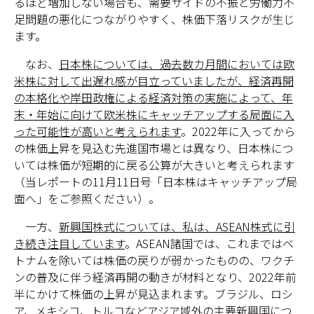
るほど増加しない場合も、需要サイドの不振と労働力不
足問題の悪化につながりやすく、株価下落リスクが生じ
ます。
なお、
日本株については、過去数カ月間においては欧
米株に対して出遅れ感が目立っていましたが、経済再開
の本格化や岸田政権による経済対策の実施によって、年
末・年始に向けて欧米株にキャッチアップする局面に入
った可能性が高いと考えられます
。2022年に入ってから
の株価上昇を見込む先進国市場とは異なり、日本株につ
いては株価が短期的に戻る公算が大きいと考えられます
（当レポートの11月11日号「日本株はキャッチアップ局
面へ」をご参照ください）。
一方、
新興国株式については、私は、ASEAN株式に引
き続き注目しています
。ASEAN諸国では、これまではベ
トナムを除いては株価の戻りが弱かったものの、ワクチ
ンの普及に伴う経済再開の動きが材料となり、2022年前
半にかけて株価の上昇が見込まれます。ブラジル、ロシ
ア、メキシコ、トルコなどアジア域外の主要新興国につ