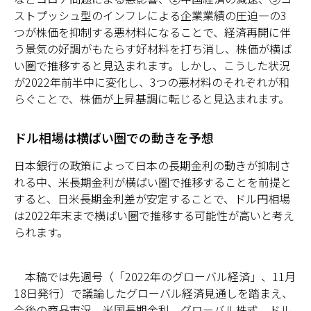
ストプッシュ型のインフレによる企業業績の圧迫―の3
つが株価を抑制する悪材料になることで、経済再開に伴
う景気の好調がもたらす好材料を打ち消し、株価が横ば
い圏で推移すると見込まれます。しかし、こうした状況
が2022年前半中に変化し、3つの悪材料のそれぞれが和
らぐことで、株価が上昇基調に転じると見込まれます。
ドル相場は横ばい圏での動きを予想
日本銀行の政策によって日本の長期金利の動きが抑制さ
れる中、米長期金利が横ばい圏で推移することを前提と
すると、日米長期金利差が安定することで、ドル円相場
は2022年末まで横ばい圏で推移する可能性が高いと考え
られます。
本稿では先週号（「2022年のグローバル経済」、11月
18日発行）で議論したグローバル経済見通しを踏まえ、
今後の商品市況、米国長期金利、グローバル株式、ドル