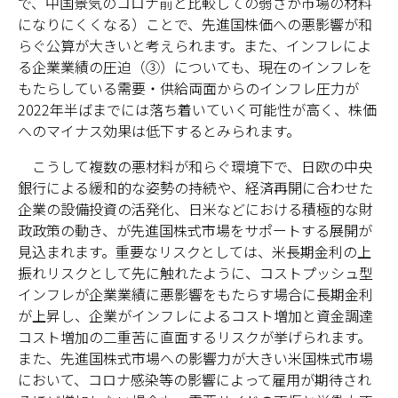
で、中国景気のコロナ前と比較しての弱さが市場の材料
になりにくくなる）ことで、先進国株価への悪影響が和
らぐ公算が大きいと考えられます。また、インフレによ
る企業業績の圧迫（➂）についても、現在のインフレを
もたらしている需要・供給両面からのインフレ圧力が
2022年半ばまでには落ち着いていく可能性が高く、株価
へのマイナス効果は低下するとみられます。
こうして複数の悪材料が和らぐ環境下で、日欧の中央
銀行による緩和的な姿勢の持続や、経済再開に合わせた
企業の設備投資の活発化、日米などにおける積極的な財
政政策の動き、が先進国株式市場をサポートする展開が
見込まれます。重要なリスクとしては、米長期金利の上
振れリスクとして先に触れたように、コストプッシュ型
インフレが企業業績に悪影響をもたらす場合に長期金利
が上昇し、企業がインフレによるコスト増加と資金調達
コスト増加の二重苦に直面するリスクが挙げられます。
また、先進国株式市場への影響力が大きい米国株式市場
において、コロナ感染等の影響によって雇用が期待され