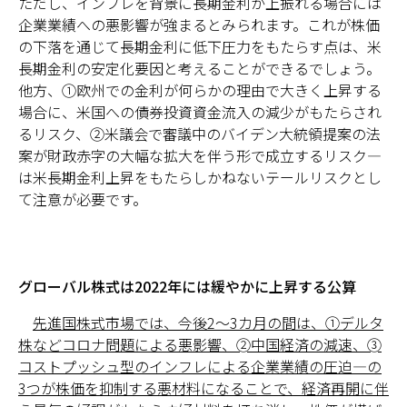
ただし、インフレを背景に長期金利が上振れる場合には
企業業績への悪影響が強まるとみられます。これが株価
の下落を通じて長期金利に低下圧力をもたらす点は、米
長期金利の安定化要因と考えることができるでしょう。
他方、①欧州での金利が何らかの理由で大きく上昇する
場合に、米国への債券投資資金流入の減少がもたらされ
るリスク、➁米議会で審議中のバイデン大統領提案の法
案が財政赤字の大幅な拡大を伴う形で成立するリスク―
は米長期金利上昇をもたらしかねないテールリスクとし
て注意が必要です。
グローバル株式は2022年には緩やかに上昇する公算
先進国株式市場では、今後2～3カ月の間は、①デルタ
株などコロナ問題による悪影響、➁中国経済の減速、➂
コストプッシュ型のインフレによる企業業績の圧迫―の
3つが株価を抑制する悪材料になることで、経済再開に伴