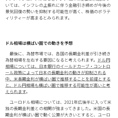
いては、インフレの上振れに伴う金融引き締めが今後の
景気回復の勢いを抑制する可能性が高く、株価のボラテ
ィリティーが高まるとみられます。
ドル相場は横ばい圏での動きを予想
最後に、為替市場では、各国の長期金利差が引き続き
為替相場を左右する要因になると考えられます。
ドル円
相場については、日本銀行のイールドカーブ・コントロ
ール政策によって日本の長期金利の動きが抑制される
中、米長期金利が横ばい圏で推移することを前提とする
と、ドル円相場も横ばい圏で推移する可能性が高いと考
えられます
。
ユーロドル相場については、2021年広後半に入って米
独の長期金利差との相関が強まってきました。米国の長
期金利が横ばい圏で動く公算が大きいとすると、ユーロ