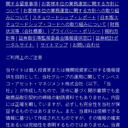
関する留意事項
|
お客様本位の業務運営に関する方針に
ついて
|
お客様本位の業務運営に関する方針への取り組
みについて
|
スチュワードシップ・レポート
|
日本版ス
チュワードシップ・コードへの取り組みについて
|
財務
状況等（会社概要）
|
プライバシー・ポリシー
|
規約方
針等
|
証券取引等監視委員会情報提供窓口
|
証券統計ポ
ータルサイト
|
サイトマップ
|
お問い合わせ
ご利用上のご注意
当サイトは個人投資家または機関投資家に対する情報提
供を目的として、当社グループの運用に関してインベス
コ・アセット・マネジメント株式会社（以下、「当
社」）が作成したもので、法令に基づく開示書類でも金
融商品取引契約の締結の勧誘資料でもありません。内容
には正確を期していますが、必ずしも完全性を当社が保
証するものではありません。また、当資料は信頼できる
情報に基づいて作成されたものですが、その情報の確実
性あるいは完結性を表明するものではありません。当資