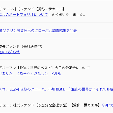
クチェーン株式ファンド【愛称：世カエル】
エルのポートフォリオについて
」を公開いたしました。
なるソブリン投資家へのグローバル調査結果を発表
成長ファンド（毎月決算型）
定のお知らせ
式オープン【愛称：世界のベスト】今月の分配金について
ジあり＞
＜為替ヘッジなし＞
PDF版
スコ、 2026年後期のグローバル市場見通し 「 混乱の世界か？それでも
クチェーン株式ファンド（予想分配金提示型）【愛称：世カエル】
今月の