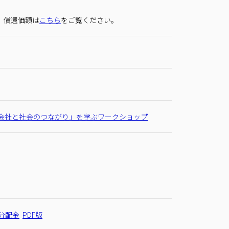
。償還価額は
こちら
をご覧ください。
「会社と社会のつながり」を学ぶワークショップ
分配金
PDF版