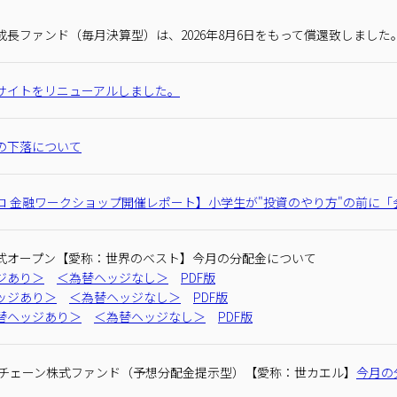
長ファンド（毎月決算型）は、2026年8月6日をもって償還致しました
サイトをリニューアルしました。
の下落について
コ ⾦融ワークショップ開催レポート】
⼩学⽣が"投資のやり⽅"の前に
式オープン【愛称：世界のベスト】今月の分配金について
ジあり＞
＜為替ヘッジなし＞
PDF版
ッジあり＞
＜為替ヘッジなし＞
PDF版
替ヘッジあり＞
＜為替ヘッジなし＞
PDF版
クチェーン株式ファンド（予想分配金提示型）【愛称：世カエル】
今月の