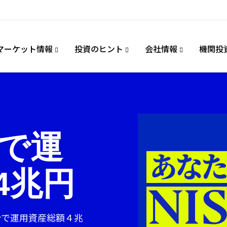
マーケット情報
投資のヒント
会社情報
機関投
で運
4兆円
計で運用資産総額４兆