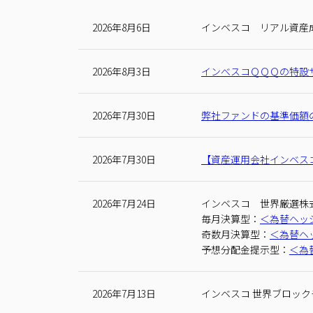
2026年8月6日
インベスコ リアル資産成
2026年8月3日
インべスコＱＱＱの特設
2026年7月30日
弊社ファンドの基準価額
2026年7月30日
【資産運⽤会社インベス
2026年7月24日
インベスコ 世界厳選株
毎月決算型：
＜為替ヘッ
奇数月決算型：
＜為替ヘ
予想分配⾦提⽰型：
＜為
2026年7月13日
インベスコ 世界ブロッ