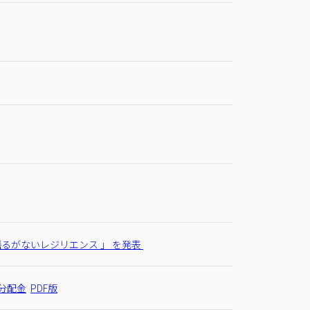
揺るがないレジリエンス 」 を発表
分配金
PDF版