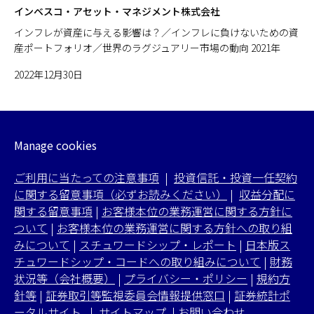
インベスコ・アセット・マネジメント株式会社
インフレが資産に与える影響は？／インフレに負けないための資
産ポートフォリオ／世界のラグジュアリー市場の動向 2021年
2022年12月30日
Manage cookies
ご利用に当たっての注意事項
|
投資信託・投資一任契約
に関する留意事項（必ずお読みください）
|
収益分配に
関する留意事項
|
お客様本位の業務運営に関する方針に
ついて
|
お客様本位の業務運営に関する方針への取り組
みについて
|
スチュワードシップ・レポート
|
日本版ス
チュワードシップ・コードへの取り組みについて
|
財務
状況等（会社概要）
|
プライバシー・ポリシー
|
規約方
針等
|
証券取引等監視委員会情報提供窓口
|
証券統計ポ
ータルサイト
|
サイトマップ
|
お問い合わせ