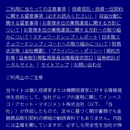
ご利用に当たっての注意事項
|
投資信託・投資一任契約
に関する留意事項（必ずお読みください）
|
収益分配に
関する留意事項
|
お客様本位の業務運営に関する方針に
ついて
|
お客様本位の業務運営に関する方針への取り組
みについて
|
スチュワードシップ・レポート
|
日本版ス
チュワードシップ・コードへの取り組みについて
|
財務
状況等（会社概要）
|
プライバシー・ポリシー
|
規約方
針等
|
証券取引等監視委員会情報提供窓口
|
証券統計ポ
ータルサイト
|
サイトマップ
|
お問い合わせ
ご利用上のご注意
当サイトは個人投資家または機関投資家に対する情報提
供を目的として、当社グループの運用に関してインベス
コ・アセット・マネジメント株式会社（以下、「当
社」）が作成したもので、法令に基づく開示書類でも金
融商品取引契約の締結の勧誘資料でもありません。内容
には正確を期していますが、必ずしも完全性を当社が保