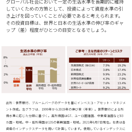
グローバル社会において一定の生活水準を長期的に維持
していくための方策として、投資によって資産水準の引
き上げを図っていくことが必要であると考えられます。
その投資目標は、世界と日本の生活水準の伸び率のギャ
ップ（差）程度がひとつの目安となるでしょう。
出所：世界銀行、ブルームバーグのデータを基にインベスコ・アセット・マネジメ
ント作成。左グラフは、1999年から2019年の伸び率（年率）。世界銀行による所
得水準に応じた分類に基づく。高所得国はG7、ユーロ圏諸国、中東産油国など83
カ国・地域。中・低所得国は135の新興諸国・地域。2021年6月7日現在。右表は各
資産のインデックスデータを用いて計算しています。使用しているインデックスに