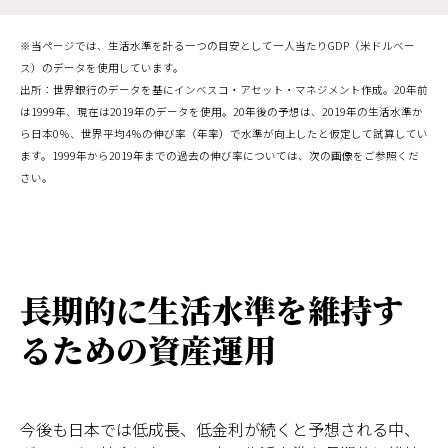
※当ページでは、生活水準を計る一つの目安として一人当たりGDP（米ドルベー
ス）のデータを使用しています。
出所：世界銀行のデータを基にインベスコ・アセット・マネジメント作成。20年前
は1999年、現在は2019年のデータを使用。20年後の予想は、2019年の生活水準か
ら日本0％、世界平均4％の伸び率（年率）で水準が向上したと仮定して試算してい
ます。1999年から2019年までの過去の伸び率については、次の画像をご参照くだ
さい。
長期的に生活水準を維持す
るための資産運用
今後も日本では低成長、低金利が続くと予想される中、