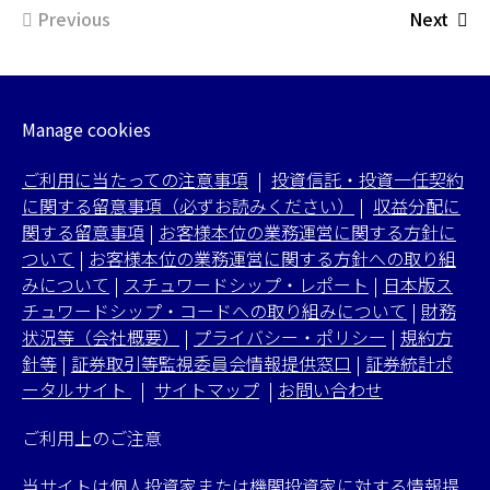
Previous
Next
Manage cookies
ご利用に当たっての注意事項
|
投資信託・投資一任契約
に関する留意事項（必ずお読みください）
|
収益分配に
関する留意事項
|
お客様本位の業務運営に関する方針に
ついて
|
お客様本位の業務運営に関する方針への取り組
みについて
|
スチュワードシップ・レポート
|
日本版ス
チュワードシップ・コードへの取り組みについて
|
財務
状況等（会社概要）
|
プライバシー・ポリシー
|
規約方
針等
|
証券取引等監視委員会情報提供窓口
|
証券統計ポ
ータルサイト
|
サイトマップ
|
お問い合わせ
ご利用上のご注意
当サイトは個人投資家または機関投資家に対する情報提