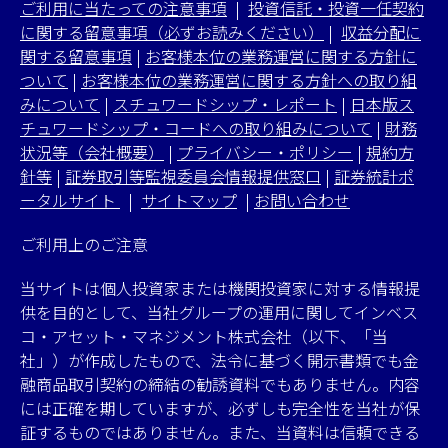
ご利用に当たっての注意事項
|
投資信託・投資一任契約
に関する留意事項（必ずお読みください）
|
収益分配に
関する留意事項
|
お客様本位の業務運営に関する方針に
ついて
|
お客様本位の業務運営に関する方針への取り組
みについて
|
スチュワードシップ・レポート
|
日本版ス
チュワードシップ・コードへの取り組みについて
|
財務
状況等（会社概要）
|
プライバシー・ポリシー
|
規約方
針等
|
証券取引等監視委員会情報提供窓口
|
証券統計ポ
ータルサイト
|
サイトマップ
|
お問い合わせ
ご利用上のご注意
当サイトは個人投資家または機関投資家に対する情報提
供を目的として、当社グループの運用に関してインベス
コ・アセット・マネジメント株式会社（以下、「当
社」）が作成したもので、法令に基づく開示書類でも金
融商品取引契約の締結の勧誘資料でもありません。内容
には正確を期していますが、必ずしも完全性を当社が保
証するものではありません。また、当資料は信頼できる