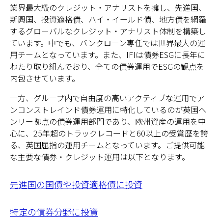
業界最大級のクレジット・アナリストを擁し、先進国、
新興国、投資適格債、ハイ・イールド債、地方債を網羅
するグローバルなクレジット・アナリスト体制を構築し
ています。中でも、バンクローン専任では世界最大の運
用チームとなっています。また、IFIは債券ESGに長年に
わたり取り組んでおり、全ての債券運用でESGの観点を
内包させています。
一方、グループ内で自由度の高いアクティブな運用でア
ンコンストレインド債券運用に特化しているのが英国ヘ
ンリー拠点の債券運用部門であり、欧州資産の運用を中
心に、25年超のトラックレコードと60以上の受賞歴を誇
る、英国屈指の運用チームとなっています。ご提供可能
な主要な債券・クレジット運用は以下となります。
先進国の国債や投資適格債に投資
特定の債券分野に投資