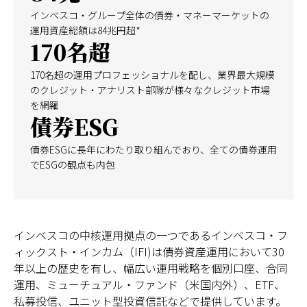
インベスコ・グループ全体の債券・マネーマーケットの
運用資産総額は84兆円超*
日本
170名超
170名超の運用プロフェッショナルを配し、業界最大規模
のクレジット・アナリスト部隊が様々なクレジット市場
を網羅
債券ESG
債券ESGに長年にわたり取り組んでおり、全ての債券運用
でESGの観点も内包
インベスコの中核運用拠点の一つであるインベスコ・フ
ィックスト・インカム（IFI)は債券資産運用において30
年以上の歴史を有し、幅広い運用戦略を個別口座、合同
運用、ミューチュアル・ファンド（米国内外）、ETF、
私募投信、ユニット型投資信託などで提供しています。